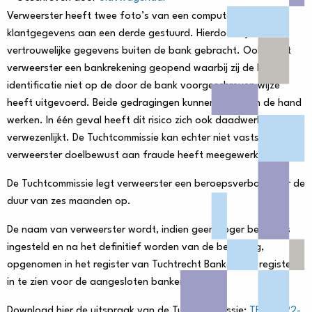
Verweerster heeft twee foto’s van een computerscherm met
klantgegevens aan een derde gestuurd. Hierdoor zijn
vertrouwelijke gegevens buiten de bank gebracht. Ook heeft
verweerster een bankrekening geopend waarbij zij de balie-
identificatie niet op de door de bank voorgeschreven wijze
heeft uitgevoerd. Beide gedragingen kunnen fraude in de hand
werken. In één geval heeft dit risico zich ook daadwerkelijk
verwezenlijkt. De Tuchtcommissie kan echter niet vaststellen dat
verweerster doelbewust aan fraude heeft meegewerkt.
De Tuchtcommissie legt verweerster een beroepsverbod voor de
duur van zes maanden op.
De naam van verweerster wordt, indien geen hoger beroep is
ingesteld en na het definitief worden van de beslissing,
opgenomen in het register van Tuchtrecht Banken. Dit register is
in te zien voor de aangesloten banken.
Download hier de uitspraak van de Tuchtcommissie:
TRB-2022-