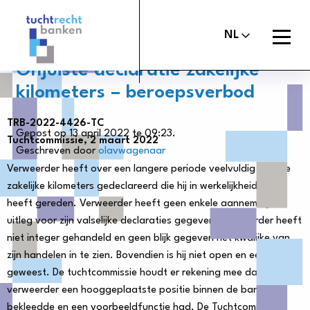
Tuchtrechtbanken
logo
Open
NL
menu
Onjuiste declaratie zakelijke
kilometers – beroepsverbod
TRB-2022-4426-TC
Maak melding
Tuchtcommissie banken
Gepost op 13 april 2022 te 09:23.
Tuchtcommissie, 2 maart 2022
Geschreven door
olavwagenaar
Uitspraken
Commissie van Beroep Banken
Verweerder heeft over een langere periode veelvuldig en vele
zakelijke kilometers gedeclareerd die hij in werkelijkheid niet
Over het tuchtrecht
heeft gereden. Verweerder heeft geen enkele aannemelijke
Organisatie
uitleg voor zijn valselijke declaraties gegeven. Verweerder heeft
niet integer gehandeld en geen blijk gegeven het kwalijke van
Nieuws
zijn handelen in te zien. Bovendien is hij niet open en eerlijk
geweest. De tuchtcommissie houdt er rekening mee dat
Contact
verweerder een hooggeplaatste positie binnen de bank
bekleedde en een voorbeeldfunctie had. De Tuchtcommissie