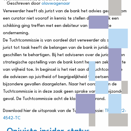
Geschreven door
olavwagenaar
Verweerder heeft als jurist van de bank het advies gegeven om
een curator niet vooraf in kennis te stellen dat de bank een
schikking ging treffen met een debiteur van een failliete
onderneming.
De Tuchtcommissie is van oordeel dat verweerder als senior
jurist tot taak heeft de belangen van de bank in juridische
geschillen te behartigen. Bij het adviseren over de juridische en
strategische opstelling van de bank komt hem een zekere mate
van vrijheid toe. In beginsel is het niet aan de Tuchtcommissie
die adviezen op juistheid of begrijpelijkheid te toetsen,
bijzondere gevallen daargelaten. Naar het oordeel van de
Tuchtcommissie is in deze zaak geen sprake van zo’n bijzonder
geval. De Tuchtcommissie acht de klacht ongegrond.
Download hier de uitspraak van de Tuchtcommissie:
TRB-2022-
4542-TC