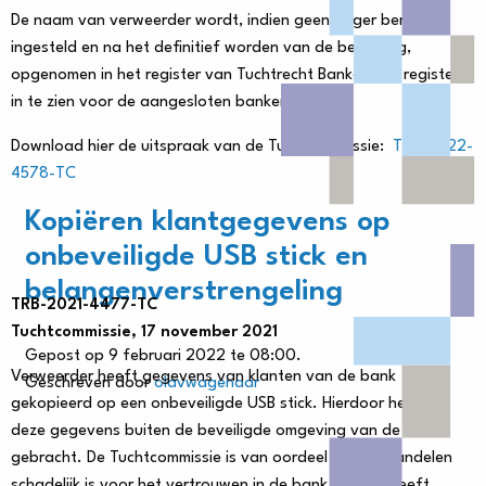
De naam van verweerder wordt, indien geen hoger beroep is
ingesteld en na het definitief worden van de beslissing,
opgenomen in het register van Tuchtrecht Banken. Dit register is
in te zien voor de aangesloten banken.
Download hier de uitspraak van de Tuchtcommissie:
TRB-2022-
4578-TC
Kopiëren klantgegevens op
onbeveiligde USB stick en
belangenverstrengeling
TRB-2021-4477-TC
Tuchtcommissie, 17 november 2021
Gepost op 9 februari 2022 te 08:00.
Verweerder heeft gegevens van klanten van de bank
Geschreven door
olavwagenaar
gekopieerd op een onbeveiligde USB stick. Hierdoor heeft hij
deze gegevens buiten de beveiligde omgeving van de bank
gebracht. De Tuchtcommissie is van oordeel dat dit handelen
schadelijk is voor het vertrouwen in de bank. Verder heeft