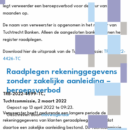
legt verweerder een beroepsverbod voor de duur van zes
maanden op.
De naam van verweerster is opgenomen in het register van
Tuchtrecht Banken. Alleen de aangesloten banken kunnen het
register raadplegen.
Download hier de uitspraak van de Tuchtcommissie:
TRB-2022-
4426-TC
Raadplegen rekeninggegevens
zonder zakelijke aanleiding –
beroepsverbod
TRB-2022-4599-TC,
Tuchtcommissie, 2 maart 2022
Gepost op 13 april 2022 te 09:23.
Verweerster heeft gedurende een langere periode de
Geschreven door
olavwagenaar
rekeninggegevens van klanten geraadpleegd zonder dat
daartoe een zakelijke aanleiding bestond. De Tuchtcommissie