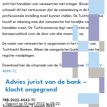
acht het handelen van verweerster niet integer. Bovendien
schaadt dit het vertrouwen dat de samenleving in de bank als
professionele instelling moet kunnen stellen. De Tuchtcommissie
houdt er rekening mee dat verweerster het kwalijke van haar
handelen inziet. De Tuchtcommissie legt verweerster een
beroepsverbod voor de duur van drie maanden op.
De naam van verweerster is opgenomen in het register van
Tuchtrecht Banken. Alleen de aangesloten banken kunnen het
register raadplegen.
Download hier de uitspraak van de Tuchtcommissie:
TRB-2022-
4599-TC
Advies jurist van de bank –
klacht ongegrond
TRB-2022-4542-TC
Gepost op 13 april 2022 te 09:22.
Tuchtcommissie, 2 maart 2022