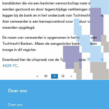
kandidaten die via een besloten vennootschap naar de bank
werden gestuurd en door tegenstrijdige verklaringen af te
leggen bij de bank en in het onderzoek van Tuchtrecht Banken.
Aan verweerder is een beroepsverbod voor de duur van vijf
maanden opgelegd.
De naam van verweerder is opgenomen in het register van
Tuchtrecht Banken. Alleen de aangesloten banken hebben
inzage in dit register.
Download hier de uitspraak van de Tuchtcommissie:
TRB-2021-
4429-TC
.
«
10
11
12
»
Over ons
Over ons