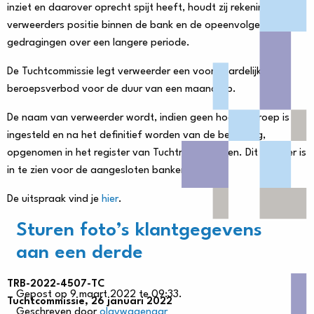
inziet en daarover oprecht spijt heeft, houdt zij rekening met
verweerders positie binnen de bank en de opeenvolgende
gedragingen over een langere periode.
De Tuchtcommissie legt verweerder een voorwaardelijk
beroepsverbod voor de duur van een maand op.
De naam van verweerder wordt, indien geen hoger beroep is
ingesteld en na het definitief worden van de beslissing,
opgenomen in het register van Tuchtrecht Banken. Dit register is
in te zien voor de aangesloten banken.
De uitspraak vind je
hier
.
Sturen foto’s klantgegevens
aan een derde
TRB-2022-4507-TC
Gepost op 9 maart 2022 te 09:33.
Tuchtcommissie, 26 januari 2022
Geschreven door
olavwagenaar