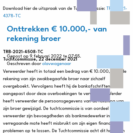
Download hier de uitspraak van de Tuchtcommissie:
TRB-2021-
4378-TC
Onttrekken € 10.000,- van
rekening broer
TRB-2021-4508-TC
Gepost op 9 februari 2022 te 07:55.
Tuchtcommissie, 22 december 2021
Geschreven door
olavwagenaar
Verweerder heeft in totaal een bedrag van € 10.000,- van de
rekening van zijn zwakbegaafde broer naar zichzelf
overgeboekt. Vervolgens heeft hij de bankafschriften
aangepast door deze overboekingen te verwijderen. Verder
heeft verweerder de persoonsgegevens van de rekening van
zijn broer gewijzigd. De tuchtcommissie is van oordeel dat
verweerder zijn bevoegdheden als bankmedewerker in
verregaande mate heeft misbruikt om zijn eigen financiële
problemen op te lossen. De Tuchtcommissie acht dit handelen