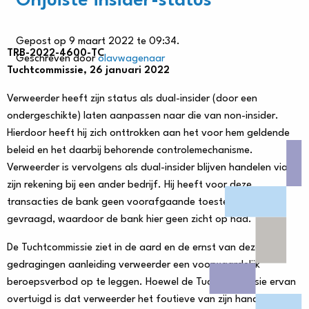
Onjuiste insider-status
Gepost op 9 maart 2022 te 09:34.
TRB-2022-4600-TC
Geschreven door
olavwagenaar
Tuchtcommissie, 26 januari 2022
Verweerder heeft zijn status als dual-insider (door een
ondergeschikte) laten aanpassen naar die van non-insider.
Hierdoor heeft hij zich onttrokken aan het voor hem geldende
beleid en het daarbij behorende controlemechanisme.
Verweerder is vervolgens als dual-insider blijven handelen via
zijn rekening bij een ander bedrijf. Hij heeft voor deze
transacties de bank geen voorafgaande toestemming
gevraagd, waardoor de bank hier geen zicht op had.
De Tuchtcommissie ziet in de aard en de ernst van deze
gedragingen aanleiding verweerder een voorwaardelijk
beroepsverbod op te leggen. Hoewel de Tuchtcommissie ervan
overtuigd is dat verweerder het foutieve van zijn handelen