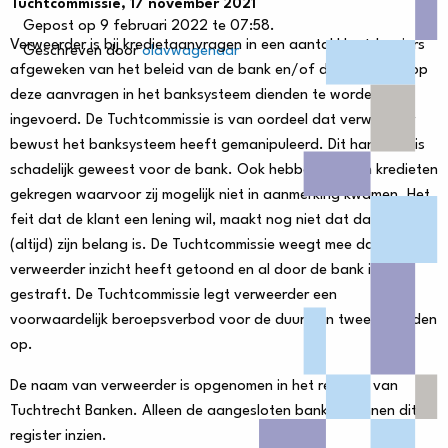
Tuchtcommissie, 17 november 2021
Gepost op 9 februari 2022 te 07:58.
Verweerder is bij kredietaanvragen in een aantal klantdossiers
Geschreven door
olavwagenaar
afgeweken van het beleid van de bank en/of de wijze waarop
deze aanvragen in het banksysteem dienden te worden
ingevoerd. De Tuchtcommissie is van oordeel dat verweerder
bewust het banksysteem heeft gemanipuleerd. Dit handelen is
schadelijk geweest voor de bank. Ook hebben klanten kredieten
gekregen waarvoor zij mogelijk niet in aanmerking kwamen. Het
feit dat de klant een lening wil, maakt nog niet dat dat ook
(altijd) zijn belang is. De Tuchtcommissie weegt mee dat
verweerder inzicht heeft getoond en al door de bank is
gestraft. De Tuchtcommissie legt verweerder een
voorwaardelijk beroepsverbod voor de duur van twee maanden
op.
De naam van verweerder is opgenomen in het register van
Tuchtrecht Banken. Alleen de aangesloten banken kunnen dit
register inzien.