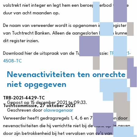
volstrekt niet integer en legt hem een beroepsverbod voor de
duur van acht maanden op.
De naam van verweerder wordt is opgenomen in het register
van Tuchtrecht Banken. Alleen de aangesloten banken kunnen
dit register inzien.
Download hier de uitspraak van de Tuchtcommissie:
TRB-2021-
4508-TC
Nevenactiviteiten ten onrechte
niet opgegeven
TRB-2021-4429-TC
Gepost op 15 december 2021 te 09:33.
Tuchtcommissie, 27 oktober 2021
Geschreven door
olavwagenaar
Verweerder heeft gedragsregels 1, 4, 6 en 7 overtreden door
nevenactiviteiten die hij verrichtte niet bij de bank op te geven,
door zijn betrokkenheid bij het vervalsen van cv’s van