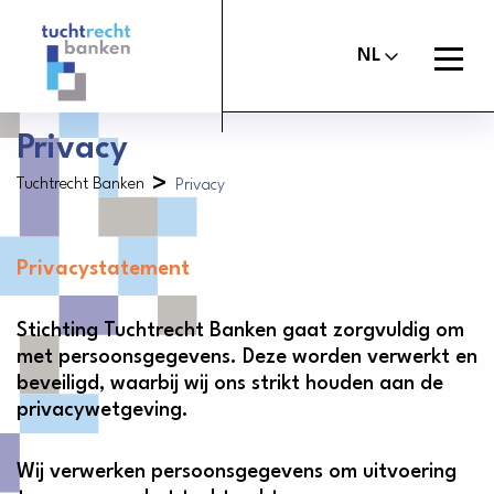
Tuchtrechtbanken
logo
Open
NL
menu
Privacy
>
Tuchtrecht Banken
Privacy
Maak melding
Tuchtcommissie banken
Uitspraken
Commissie van Beroep Banken
Privacystatement
Over het tuchtrecht
Stichting Tuchtrecht Banken gaat zorgvuldig om
Organisatie
met persoonsgegevens. Deze worden verwerkt en
beveiligd, waarbij wij ons strikt houden aan de
Nieuws
privacywetgeving.
Contact
Wij verwerken persoonsgegevens om uitvoering