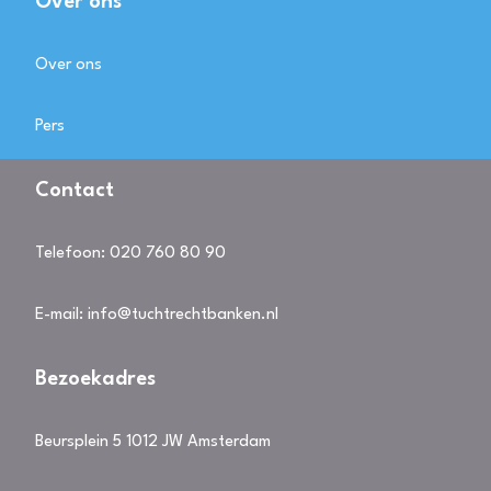
Over ons
Over ons
Pers
Contact
Telefoon:
020 760 80 90
E-mail:
info@tuchtrechtbanken.nl
Bezoekadres
Beursplein 5 1012 JW Amsterdam