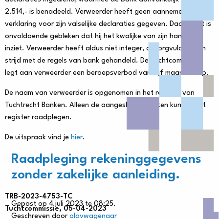
2.514,- is benadeeld. Verweerder heeft geen aannemelijke
verklaring voor zijn valselijke declaraties gegeven. Daarnaast is
onvoldoende gebleken dat hij het kwalijke van zijn handelen
inziet. Verweerder heeft aldus niet integer, onzorgvuldig en in
strijd met de regels van bank gehandeld. De Tuchtcommissie
legt aan verweerder een beroepsverbod van vijf maanden op.
De naam van verweerder is opgenomen in het register van
Tuchtrecht Banken. Alleen de aangesloten banken kunnen het
register raadplegen.
De uitspraak vind je
hier
.
Raadpleging rekeninggegevens
zonder zakelijke aanleiding.
TRB-2023-4753-TC
Gepost op 4 juli 2023 te 08:25.
Tuchtcommissie, 05-04-2023
Geschreven door
olavwagenaar