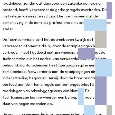
raadplegen zonder dat daarvoor een zakelijke aanleiding
bestond, heeft verweerder de gedragsregels overtreden. Dit is
niet integer geweest en schaadt het vertrouwen dat de
samenleving in de bank als professionele instelling moet kunnen
stellen.
De Tuchtcommissie acht het daarenboven kwalijk dat
verweerder informatie die hij door de raadplegingen heeft
verkregen, heeft gedeeld met zijn vriendin. Voorts weegt de
tuchtcommissie in het nadeel van verweerder mee dat hij een
behoorlijk aantal schermen heeft geraadpleegd in een relatief
korte periode. Verweerder is met de raadplegingen direct na zijn
indiensttreding begonnen, terwijl door de bank aandacht is
besteed aan de interne regels omtrent ongeoorloofd
raadplegen van rekeninggegevens van klanten. De
Tuchtcommissie legt verweerder een beroepsverbod voor de
duur van negen maanden op.
De naam van verweerder is opgenomen in het register van