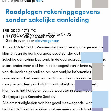
De uitspraak vind je
hier
.
Raadplegen rekeninggegevens
zonder zakelijke aanleiding
TRB-2023-4715-TC
Gepost op 29 augustus 2023 te 07:02.
Tuchtcommissie, 24 mei 2023
Geschreven door
olavwagenaar
TRB-2023-4715-TC. Verweerster heeft rekeninggegevens van
klanten van de bank geraadpleegd zonder dat hiervoor een
zakelijke aanleiding bestond. In de gedragsregels van de bank
staat onder meer dat het niet is toegestaan interne systemen
van de bank te gebruiken om persoonlijke informatie (zoals
rekeningen of informatie over transacties) van klanten te
raadplegen, tenzij dat strikt noodzakelijk is voor het werk.
Hiermee is het handelen van verweerster in strijd met de
Gedragsregels Bancaire Sector.
Alle omstandigheden van het geval meewegende, waaronder
het feit dat niet is gebleken dat verweerster zich toetsbaar