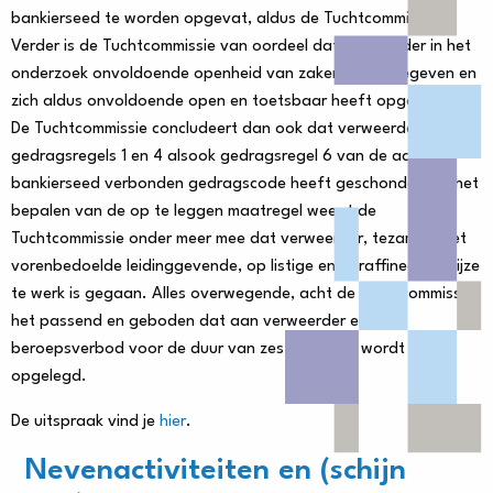
bankierseed te worden opgevat, aldus de Tuchtcommissie.
Verder is de Tuchtcommissie van oordeel dat verweerder in het
onderzoek onvoldoende openheid van zaken heeft gegeven en
zich aldus onvoldoende open en toetsbaar heeft opgesteld.
De Tuchtcommissie concludeert dan ook dat verweerder zowel
gedragsregels 1 en 4 alsook gedragsregel 6 van de aan de
bankierseed verbonden gedragscode heeft geschonden. Bij het
bepalen van de op te leggen maatregel weegt de
Tuchtcommissie onder meer mee dat verweerder, tezamen met
vorenbedoelde leidinggevende, op listige en geraffineerde wijze
te werk is gegaan. Alles overwegende, acht de Tuchtcommissie
het passend en geboden dat aan verweerder een
beroepsverbod voor de duur van zes maanden wordt
opgelegd.
De uitspraak vind je
hier
.
Nevenactiviteiten en (schijn