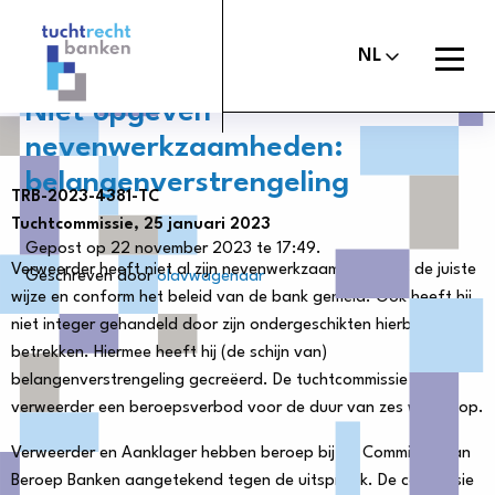
Tuchtrechtbanken
logo
Open
NL
menu
Niet opgeven
nevenwerkzaamheden:
belangenverstrengeling
TRB-2023-4381-TC
Maak melding
Tuchtcommissie banken
Tuchtcommissie, 25 januari 2023
Gepost op 22 november 2023 te 17:49.
Uitspraken
Commissie van Beroep Banken
Verweerder heeft niet al zijn nevenwerkzaamheden op de juiste
Geschreven door
olavwagenaar
wijze en conform het beleid van de bank gemeld. Ook heeft hij
Over het tuchtrecht
niet integer gehandeld door zijn ondergeschikten hierbij te
Organisatie
betrekken. Hiermee heeft hij (de schijn van)
belangenverstrengeling gecreëerd. De tuchtcommissie legt
Nieuws
verweerder een beroepsverbod voor de duur van zes weken op.
Contact
Verweerder en Aanklager hebben beroep bij de Commissie van
Beroep Banken aangetekend tegen de uitspraak. De commissie