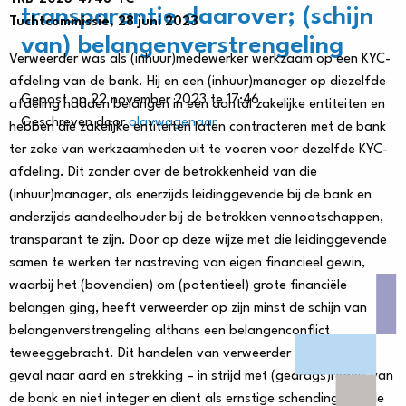
transparantie daarover; (schijn
Tuchtcommissie, 28 juni 2023
van) belangenverstrengeling
Verweerder was als (inhuur)medewerker werkzaam op een KYC-
afdeling van de bank. Hij en een (inhuur)manager op diezelfde
Gepost op 22 november 2023 te 17:46.
afdeling hadden belangen in een aantal zakelijke entiteiten en
Geschreven door
olavwagenaar
hebben die zakelijke entiteiten laten contracteren met de bank
ter zake van werkzaamheden uit te voeren voor dezelfde KYC-
afdeling. Dit zonder over de betrokkenheid van die
(inhuur)manager, als enerzijds leidinggevende bij de bank en
anderzijds aandeelhouder bij de betrokken vennootschappen,
transparant te zijn. Door op deze wijze met die leidinggevende
samen te werken ter nastreving van eigen financieel gewin,
waarbij het (bovendien) om (potentieel) grote financiële
belangen ging, heeft verweerder op zijn minst de schijn van
belangenverstrengeling althans een belangenconflict
teweeggebracht. Dit handelen van verweerder is – in ieder
geval naar aard en strekking – in strijd met (gedrags)regels van
de bank en niet integer en dient als ernstige schending van de