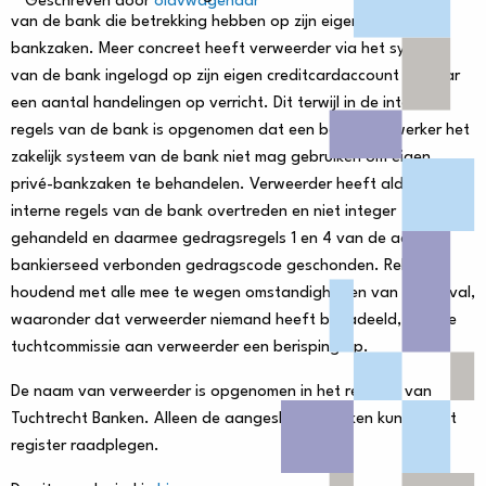
Geschreven door
olavwagenaar
van de bank die betrekking hebben op zijn eigen privé-
bankzaken. Meer concreet heeft verweerder via het systeem
van de bank ingelogd op zijn eigen creditcardaccount en daar
een aantal handelingen op verricht. Dit terwijl in de interne
regels van de bank is opgenomen dat een bankmedewerker het
zakelijk systeem van de bank niet mag gebruiken om eigen
privé-bankzaken te behandelen. Verweerder heeft aldus die
interne regels van de bank overtreden en niet integer
gehandeld en daarmee gedragsregels 1 en 4 van de aan de
bankierseed verbonden gedragscode geschonden. Rekening
houdend met alle mee te wegen omstandigheden van het geval,
waaronder dat verweerder niemand heeft benadeeld, legt de
tuchtcommissie aan verweerder een berisping op.
De naam van verweerder is opgenomen in het register van
Tuchtrecht Banken. Alleen de aangesloten banken kunnen het
register raadplegen.