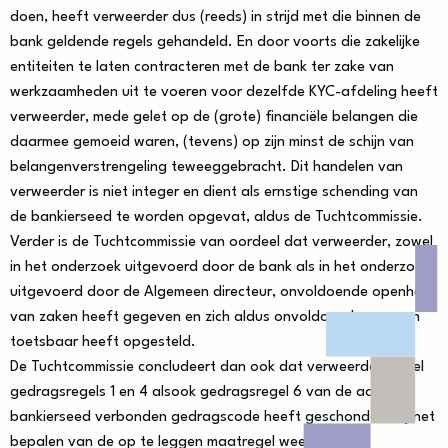
doen, heeft verweerder dus (reeds) in strijd met die binnen de
bank geldende regels gehandeld. En door voorts die zakelijke
entiteiten te laten contracteren met de bank ter zake van
werkzaamheden uit te voeren voor dezelfde KYC-afdeling heeft
verweerder, mede gelet op de (grote) financiële belangen die
daarmee gemoeid waren, (tevens) op zijn minst de schijn van
belangenverstrengeling teweeggebracht. Dit handelen van
verweerder is niet integer en dient als ernstige schending van
de bankierseed te worden opgevat, aldus de Tuchtcommissie.
Verder is de Tuchtcommissie van oordeel dat verweerder, zowel
in het onderzoek uitgevoerd door de bank als in het onderzoek
uitgevoerd door de Algemeen directeur, onvoldoende openheid
van zaken heeft gegeven en zich aldus onvoldoende open en
toetsbaar heeft opgesteld.
De Tuchtcommissie concludeert dan ook dat verweerder zowel
gedragsregels 1 en 4 alsook gedragsregel 6 van de aan de
bankierseed verbonden gedragscode heeft geschonden. Bij het
bepalen van de op te leggen maatregel weegt de