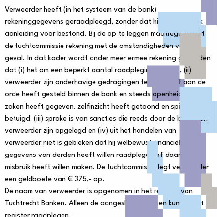
Verweerder heeft (in het systeem van de bank)
rekeninggegevens geraadpleegd, zonder dat hier een zakelijk
aanleiding voor bestond. Bij de op te leggen maatregel houdt
de tuchtcommissie rekening met de omstandigheden van het
geval. In dat kader wordt onder meer ermee rekening gehouden
dat (i) het om een beperkt aantal raadplegingen gaat, (ii)
verweerder zijn onderhavige gedragingen ten dele zelf aan de
orde heeft gesteld binnen de bank en steeds openheid van
zaken heeft gegeven, zelfinzicht heeft getoond en spijt heeft
betuigd, (iii) sprake is van sancties die reeds door de bank aan
verweerder zijn opgelegd en (iv) uit het handelen van
verweerder niet is gebleken dat hij welbewust financiële
gegevens van derden heeft willen raadplegen of daarvan
misbruik heeft willen maken. De tuchtcommissie legt verweerder
een geldboete van € 375,- op.
De naam van verweerder is opgenomen in het register van
Tuchtrecht Banken. Alleen de aangesloten banken kunnen het
register raadplegen.