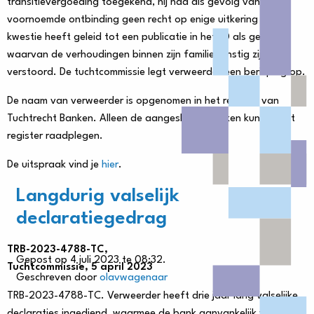
transitievergoeding toegekend, hij had als gevolg van
voornoemde ontbinding geen recht op enige uitkering en de
kwestie heeft geleid tot een publicatie in het FD als gevolg
waarvan de verhoudingen binnen zijn familie ernstig zijn
verstoord. De tuchtcommissie legt verweerder een berisping op.
De naam van verweerder is opgenomen in het register van
Tuchtrecht Banken. Alleen de aangesloten banken kunnen het
register raadplegen.
De uitspraak vind je
hier
.
Langdurig valselijk
declaratiegedrag
TRB-2023-4788-TC,
Gepost op 4 juli 2023 te 08:32.
Tuchtcommissie, 5 april 2023
Geschreven door
olavwagenaar
TRB-2023-4788-TC. Verweerder heeft drie jaar lang valselijke
declaraties ingediend, waarmee de bank aanvankelijk voor €