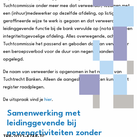
Tuchtcommissie onder meer mee dat verweerder, tezamen met
een (inhuur)medewerker op dezelfde afdeling, op listige en
geraffineerde wijze te werk is gegaan en dat verweerder een
leidinggevende functie bij de bank vervulde op (nota bene) een
integriteitsgevoelige afdeling. Alles overwegende, acht de
Tuchtcommissie het passend en geboden dat aan verweerder
een beroepsverbod voor de duur van negen maanden wordt
opgelegd.
De naam van verweerder is opgenomen in het register van
Tuchtrecht Banken. Alleen de aangesloten banken kunnen het
register raadplegen.
De uitspraak vind je
hier
.
Samenwerking met
leidinggevende bij
nevenactiviteiten zonder
TRB-2023-4748-TC