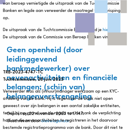
van beroep vernietigde de uitspraak van de Tuchtcommissie
Banken en legde aan verweerder de maatregel van berisping
op.
De uitspraak van de Tuchtcommissie Banken vind je
hier
.
De uitspraak van de Commissie van Beroep Banken vind je
hier
.
Geen openheid (door
leidinggevend
bankmedewerker) over
TRB-2023-4747-TC
nevenactiviteiten en financiële
Tuchtcommissie, 28 juni 2023
belangen; (schijn van)
Verweerder was als (inhuur)manager werkzaam op een KYC-
belangenverstrengeling
afdeling van de bank. Hij is tegenover de bank niet open
geweest over zijn belangen in een aantal zakelijke entiteiten,
terwijl hij op grond van de regels van de bank de verplichting
Gepost op 22 november 2023 te 17:47.
had om die nevenactiviteiten te registreren in het daarvoor
Geschreven door
olavwagenaar
bestemde registratieprogramma van de bank. Door dit niet te