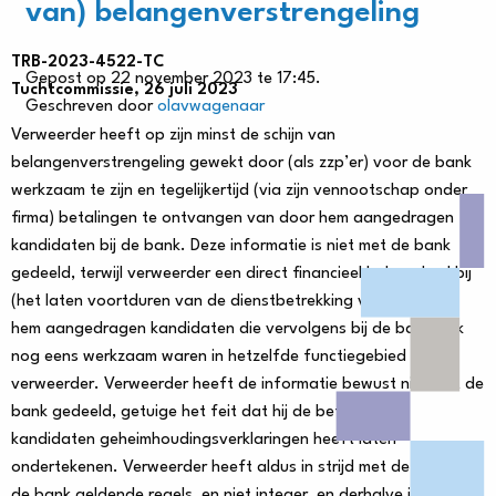
van) belangenverstrengeling
TRB-2023-4522-TC
Gepost op 22 november 2023 te 17:45.
Tuchtcommissie, 26 juli 2023
Geschreven door
olavwagenaar
Verweerder heeft op zijn minst de schijn van
belangenverstrengeling gewekt door (als zzp’er) voor de bank
werkzaam te zijn en tegelijkertijd (via zijn vennootschap onder
firma) betalingen te ontvangen van door hem aangedragen
kandidaten bij de bank. Deze informatie is niet met de bank
gedeeld, terwijl verweerder een direct financieel belang had bij
(het laten voortduren van de dienstbetrekking van) die door
hem aangedragen kandidaten die vervolgens bij de bank ook
nog eens werkzaam waren in hetzelfde functiegebied als
verweerder. Verweerder heeft de informatie bewust niet met de
bank gedeeld, getuige het feit dat hij de betreffende
kandidaten geheimhoudingsverklaringen heeft laten
ondertekenen. Verweerder heeft aldus in strijd met de binnen
de bank geldende regels, en niet integer, en derhalve in strijd