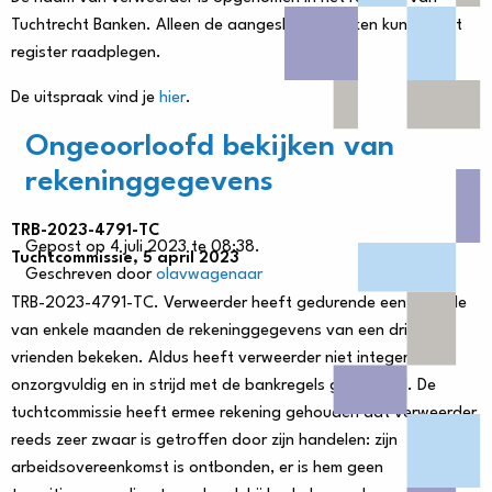
Tuchtrecht Banken. Alleen de aangesloten banken kunnen het
register raadplegen.
De uitspraak vind je
hier
.
Ongeoorloofd bekijken van
rekeninggegevens
TRB-2023-4791-TC
Gepost op 4 juli 2023 te 08:38.
Tuchtcommissie, 5 april 2023
Geschreven door
olavwagenaar
TRB-2023-4791-TC. Verweerder heeft gedurende een periode
van enkele maanden de rekeninggegevens van een drietal
vrienden bekeken. Aldus heeft verweerder niet integer,
onzorgvuldig en in strijd met de bankregels gehandeld. De
tuchtcommissie heeft ermee rekening gehouden dat verweerder
reeds zeer zwaar is getroffen door zijn handelen: zijn
arbeidsovereenkomst is ontbonden, er is hem geen