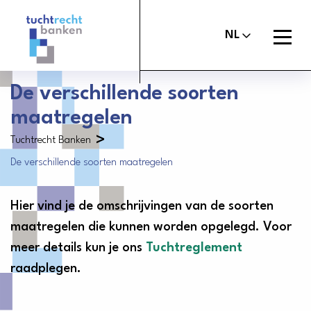
Tuchtrechtbanken
logo
Open
NL
menu
De verschillende soorten
maatregelen
Maak melding
Tuchtcommissie banken
>
Tuchtrecht Banken
Uitspraken
De verschillende soorten maatregelen
Commissie van Beroep Banken
Over het tuchtrecht
Hier vind je de omschrijvingen van de soorten
Organisatie
maatregelen die kunnen worden opgelegd. Voor
meer details kun je ons
Nieuws
Tuchtreglement
raadplegen.
Contact