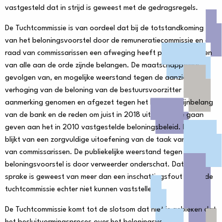
vastgesteld dat in strijd is geweest met de gedragsregels.
De Tuchtcommissie is van oordeel dat bij de totstandkoming
van het beloningsvoorstel door de remuneratiecommissie en de
raad van commissarissen een afweging heeft plaatsgevonden
van alle aan de orde zijnde belangen. De maatschappelijke
gevolgen van, en mogelijke weerstand tegen de aanzienlijke
verhoging van de beloning van de bestuursvoorzitter zijn in
aanmerking genomen en afgezet tegen het langetermijnbelang
van de bank en de reden om juist in 2018 uitvoering te gaan
geven aan het in 2010 vastgestelde beloningsbeleid. Dit geeft
blijkt van een zorgvuldige uitoefening van de taak van de raad
van commissarissen. De publiekelijke weerstand tegen het
beloningsvoorstel is door verweerder onderschat. Dat hierbij
sprake is geweest van meer dan een inschattingsfout heeft de
tuchtcommissie echter niet kunnen vaststellen.
De Tuchtcommissie komt tot de slotsom dat niet is gebleken dat