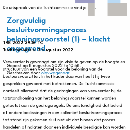
De uitspraak van de Tuchtcommissie vind je
hier
.
Zorgvuldig
besluitvormingsproces
beloningsvoorstel (1) – klacht
TRB-2022-3935-TC
ongegrond
Tuchtcommissie, 3 augustus 2022
Verweerder is gevraagd om zijn visie te geven op de hoogte en
Gepost op 8 augustus 2022 te 10:58.
structuur van een voorstel voor de beloning van de
Geschreven door
olavwagenaar
bestuursvoorzitter. In het kader daarvan heeft hij twee
gesprekken gevoerd met betrokkenen. De Tuchtcommissie
oordeelt allereerst dat de gedragingen van verweerder bij de
totstandkoming van het beloningsvoorstel kunnen worden
getoetst aan de gedragsregels. De omstandigheid dat beleid
of andere beslissingen in een collectief besluitvormingsproces
tot stand zijn gekomen sluit niet uit dat binnen dat proces
handelen of nalaten door een individuele beëdigde kan worden