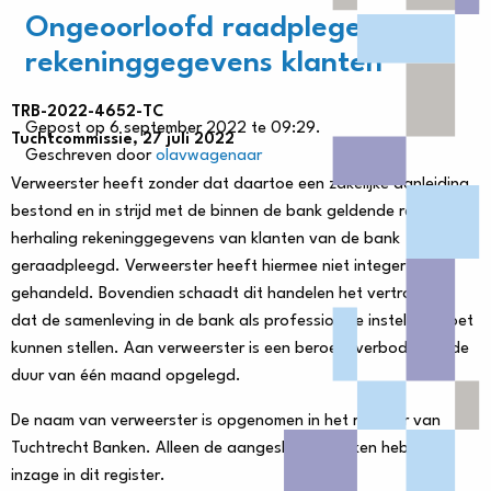
Ongeoorloofd raadplegen
rekeninggegevens klanten
TRB-2022-4652-TC
Gepost op 6 september 2022 te 09:29.
Tuchtcommissie, 27 juli 2022
Geschreven door
olavwagenaar
Verweerster heeft zonder dat daartoe een zakelijke aanleiding
bestond en in strijd met de binnen de bank geldende regels bij
herhaling rekeninggegevens van klanten van de bank
geraadpleegd. Verweerster heeft hiermee niet integer
gehandeld. Bovendien schaadt dit handelen het vertrouwen
dat de samenleving in de bank als professionele instelling moet
kunnen stellen. Aan verweerster is een beroepsverbod voor de
duur van één maand opgelegd.
De naam van verweerster is opgenomen in het register van
Tuchtrecht Banken. Alleen de aangesloten banken hebben
inzage in dit register.