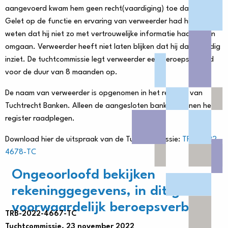
aangevoerd kwam hem geen recht(vaardiging) toe dat te doen.
Gelet op de functie en ervaring van verweerder had hij moeten
weten dat hij niet zo met vertrouwelijke informatie had mogen
omgaan. Verweerder heeft niet laten blijken dat hij dat volledig
inziet. De tuchtcommissie legt verweerder een beroepsverbod
voor de duur van 8 maanden op.
De naam van verweerder is opgenomen in het register van
Tuchtrecht Banken. Alleen de aangesloten banken kunnen het
register raadplegen.
Download hier de uitspraak van de Tuchtcommissie:
TRB-2022-
4678-TC
Ongeoorloofd bekijken
rekeninggegevens, in dit geval
voorwaardelijk beroepsverbod
TRB-2022-4667-TC
Tuchtcommissie, 23 november 2022