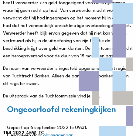
heeft verweerder zich geld toegeëigend van de erfgenamen
waar hij geen recht op had. Van verweerder mocht worden
verwacht dat hij had ingegrepen op het moment hij in de gaten
had dat het vermoedelijk onrechtmatige overboekingen betrof.
Verweerder heeft blijk ervan gegeven dat hij niet kan worden
vertrouwd als hij in de uitoefening van zijn functie de
beschikking krijgt over geld van klanten. De tuchtcommissie acht
een beroepsverbod voor de duur van 18 maanden passend.
De naam van verweerder is ingesteld opgenomen in het register
van Tuchtrecht Banken. Alleen de aangesloten banken kunnen
dit register inzien.
De uitspraak van de Tuchtcommissie vind je
hier
.
Ongeoorloofd rekeningkijken
Gepost op 6 september 2022 te 09:31.
TRB-2022-4591-TC
Geschreven door
olavwagenaar