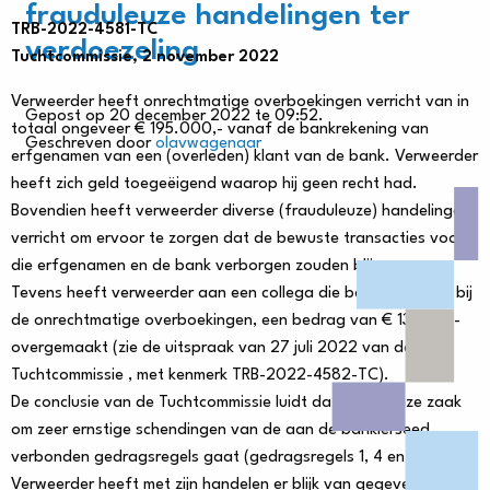
frauduleuze handelingen ter
TRB-2022-4581-TC
verdoezeling
Tuchtcommissie, 2 november 2022
Verweerder heeft onrechtmatige overboekingen verricht van in
Gepost op 20 december 2022 te 09:52.
totaal ongeveer € 195.000,- vanaf de bankrekening van
Geschreven door
olavwagenaar
erfgenamen van een (overleden) klant van de bank. Verweerder
heeft zich geld toegeëigend waarop hij geen recht had.
Bovendien heeft verweerder diverse (frauduleuze) handelingen
verricht om ervoor te zorgen dat de bewuste transacties voor
die erfgenamen en de bank verborgen zouden blijven.
Tevens heeft verweerder aan een collega die betrokken was bij
de onrechtmatige overboekingen, een bedrag van € 13.000,-
overgemaakt (zie de uitspraak van 27 juli 2022 van de
Tuchtcommissie , met kenmerk TRB-2022-4582-TC).
De conclusie van de Tuchtcommissie luidt dat het in deze zaak
om zeer ernstige schendingen van de aan de bankierseed
verbonden gedragsregels gaat (gedragsregels 1, 4 en 7).
Verweerder heeft met zijn handelen er blijk van gegeven dat hij