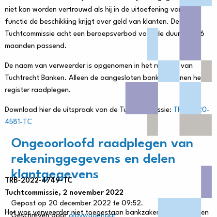
niet kan worden vertrouwd als hij in de uitoefening van zijn
functie de beschikking krijgt over geld van klanten. De
Tuchtcommissie acht een beroepsverbod voor de duur van 36
maanden passend.
De naam van verweerder is opgenomen in het register van
Tuchtrecht Banken. Alleen de aangesloten banken kunnen het
register raadplegen.
Download hier de uitspraak van de Tuchtcommissie:
TRB-2020-
4581-TC
Ongeoorloofd raadplegen van
rekeninggegevens en delen
klantgegevens
TRB-2022-4749-TC
Tuchtcommissie, 2 november 2022
Gepost op 20 december 2022 te 09:52.
Het was verweerder niet toegestaan bankzaken te behandelen
Geschreven door
olavwagenaar