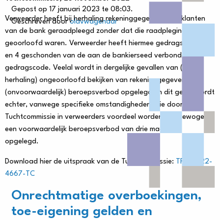
Gepost op 17 januari 2023 te 08:03.
Verweerder heeft bij herhaling rekeninggegevens van klanten
Geschreven door
olavwagenaar
van de bank geraadpleegd zonder dat die raadplegingen
geoorloofd waren. Verweerder heeft hiermee gedragsregels 1
en 4 geschonden van de aan de bankierseed verbonden
gedragscode. Veelal wordt in dergelijke gevallen van (bij
herhaling) ongeoorloofd bekijken van rekeninggegevens een
(onvoorwaardelijk) beroepsverbod opgelegd. In dit geval wordt
echter, vanwege specifieke omstandigheden (die door de
Tuchtcommissie in verweerders voordeel worden meegewogen),
een voorwaardelijk beroepsverbod van drie maanden
opgelegd.
Download hier de uitspraak van de Tuchtcommissie:
TRB-2022-
4667-TC
Onrechtmatige overboekingen,
toe-eigening gelden en