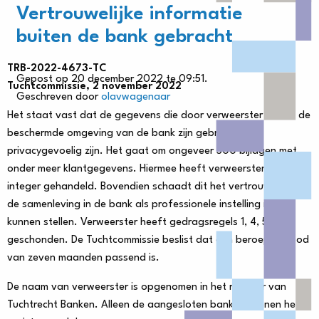
Vertrouwelijke informatie
buiten de bank gebracht
TRB-2022-4673-TC
Gepost op 20 december 2022 te 09:51.
Tuchtcommissie, 2 november 2022
Geschreven door
olavwagenaar
Het staat vast dat de gegevens die door verweerster buiten de
beschermde omgeving van de bank zijn gebracht zeer
privacygevoelig zijn. Het gaat om ongeveer 500 bijlagen met
onder meer klantgegevens. Hiermee heeft verweerster niet
integer gehandeld. Bovendien schaadt dit het vertrouwen dat
de samenleving in de bank als professionele instelling moet
kunnen stellen. Verweerster heeft gedragsregels 1, 4, 5 en 7
geschonden. De Tuchtcommissie beslist dat een beroepsverbod
van zeven maanden passend is.
De naam van verweerster is opgenomen in het register van
Tuchtrecht Banken. Alleen de aangesloten banken kunnen het