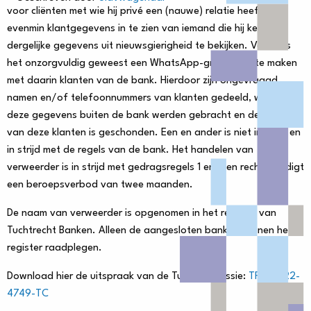
voor cliënten met wie hij privé een (nauwe) relatie heeft en
evenmin klantgegevens in te zien van iemand die hij kent, of
dergelijke gegevens uit nieuwsgierigheid te bekijken. Verder is
het onzorgvuldig geweest een WhatsApp-groep aan te maken
met daarin klanten van de bank. Hierdoor zijn ongevraagd
namen en/of telefoonnummers van klanten gedeeld, waardoor
deze gegevens buiten de bank werden gebracht en de privacy
van deze klanten is geschonden. Een en ander is niet integer en
in strijd met de regels van de bank. Het handelen van
verweerder is in strijd met gedragsregels 1 en 4 en rechtvaardigt
een beroepsverbod van twee maanden.
De naam van verweerder is opgenomen in het register van
Tuchtrecht Banken. Alleen de aangesloten banken kunnen het
register raadplegen.
Download hier de uitspraak van de Tuchtcommissie:
TRB-2022-
4749-TC