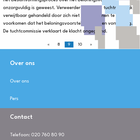
het besluitvormingsproces over het beloningsvoorstel
onzorgvuldig is geweest. Verweerder heeft niet tuchtrechtelijk
verwijtbaar gehandeld door zich niet in te spannen te
voorkomen dat het beloningsvoorstel de gekozen vorm kreeg.
De tuchtcommissie verklaart de klacht ongegrond.
«
8
9
10
»
Over ons
Over ons
Pers
Contact
Telefoon:
020 760 80 90