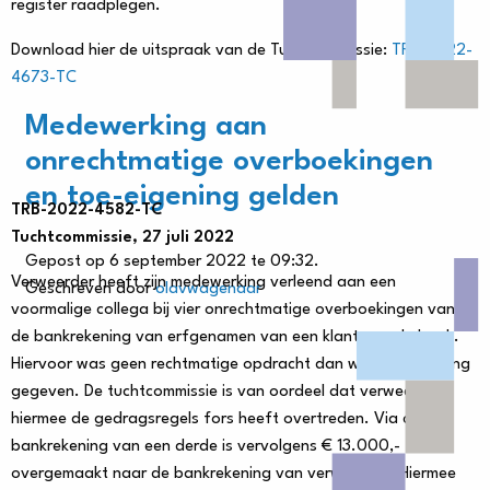
register raadplegen.
Download hier de uitspraak van de Tuchtcommissie:
TRB-2022-
4673-TC
Medewerking aan
onrechtmatige overboekingen
en toe-eigening gelden
TRB-2022-4582-TC
Tuchtcommissie, 27 juli 2022
Gepost op 6 september 2022 te 09:32.
Verweerder heeft zijn medewerking verleend aan een
Geschreven door
olavwagenaar
voormalige collega bij vier onrechtmatige overboekingen vanaf
de bankrekening van erfgenamen van een klant van de bank.
Hiervoor was geen rechtmatige opdracht dan wel toestemming
gegeven. De tuchtcommissie is van oordeel dat verweerder
hiermee de gedragsregels fors heeft overtreden. Via de
bankrekening van een derde is vervolgens € 13.000,-
overgemaakt naar de bankrekening van verweerder. Hiermee