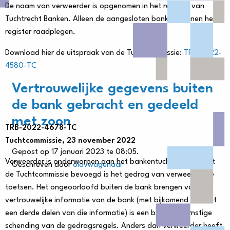
De naam van verweerder is opgenomen in het register van
Tuchtrecht Banken. Alleen de aangesloten banken kunnen het
register raadplegen.
Download hier de uitspraak van de Tuchtcommissie:
TRB-2022-
4580-TC
Vertrouwelijke gegevens buiten
de bank gebracht en gedeeld
met zoon
TRB-2022-4678-TC
Tuchtcommissie, 23 november 2022
Gepost op 17 januari 2023 te 08:05.
Verweerder is onderworpen aan het bankentuchtrecht, zodat
Geschreven door
olavwagenaar
de Tuchtcommissie bevoegd is het gedrag van verweerder te
toetsen. Het ongeoorloofd buiten de bank brengen van
vertrouwelijke informatie van de bank (met bijkomend het met
een derde delen van die informatie) is een bijzonder ernstige
schending van de gedragsregels. Anders dan verweerder heeft