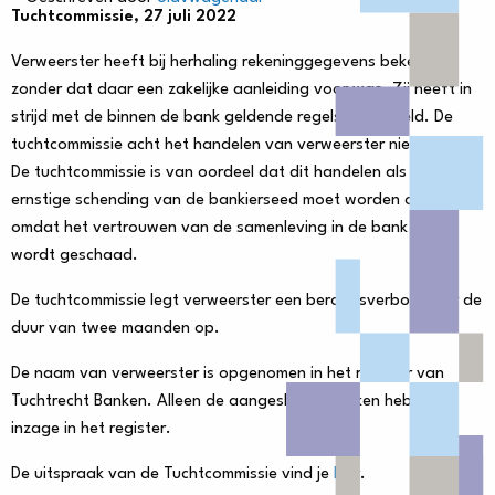
Tuchtcommissie, 27 juli 2022
Verweerster heeft bij herhaling rekeninggegevens bekeken
zonder dat daar een zakelijke aanleiding voor was. Zij heeft in
strijd met de binnen de bank geldende regels gehandeld. De
tuchtcommissie acht het handelen van verweerster niet integer.
De tuchtcommissie is van oordeel dat dit handelen als een
ernstige schending van de bankierseed moet worden opgevat,
omdat het vertrouwen van de samenleving in de bank fors
wordt geschaad.
De tuchtcommissie legt verweerster een beroepsverbod voor de
duur van twee maanden op.
De naam van verweerster is opgenomen in het register van
Tuchtrecht Banken. Alleen de aangesloten banken hebben
inzage in het register.
De uitspraak van de Tuchtcommissie vind je
hier
.