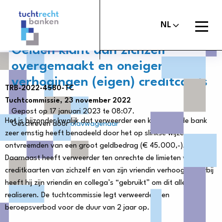
Tuchtrechtbanken
logo
Open
NL
menu
Gelden klant aan zichzelf
overgemaakt en oneigenlijke
verhogingen (eigen) creditcards
TRB-2022-4580-TC
Maak melding
Tuchtcommissie banken
Tuchtcommissie, 23 november 2022
Gepost op 17 januari 2023 te 08:07.
Uitspraken
Commissie van Beroep Banken
Het is bijzonder kwalijk dat verweerder een klant van de bank
Geschreven door
olavwagenaar
zeer ernstig heeft benadeeld door het op slinkse wijze
Over het tuchtrecht
ontvreemden van een groot geldbedrag (€ 45.000,-).
Organisatie
Daarnaast heeft verweerder ten onrechte de limieten van de
creditkaarten van zichzelf en van zijn vriendin verhoogd. Hierbij
Nieuws
heeft hij zijn vriendin en collega’s “gebruikt” om dit alles te
realiseren. De tuchtcommissie legt verweerder een
Contact
beroepsverbod voor de duur van 2 jaar op.