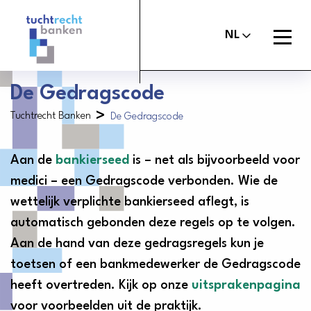
Tuchtrechtbanken
logo
Open
NL
menu
De Gedragscode
>
Tuchtrecht Banken
De Gedragscode
Maak melding
Tuchtcommissie banken
Aan de
Uitspraken
bankierseed
is – net als bijvoorbeeld voor
Commissie van Beroep Banken
medici – een Gedragscode verbonden. Wie de
Over het tuchtrecht
wettelijk verplichte bankierseed aflegt, is
Organisatie
automatisch gebonden deze regels op te volgen.
Aan de hand van deze gedragsregels kun je
Nieuws
toetsen of een bankmedewerker de Gedragscode
Contact
heeft overtreden. Kijk op onze
uitsprakenpagina
voor voorbeelden uit de praktijk.