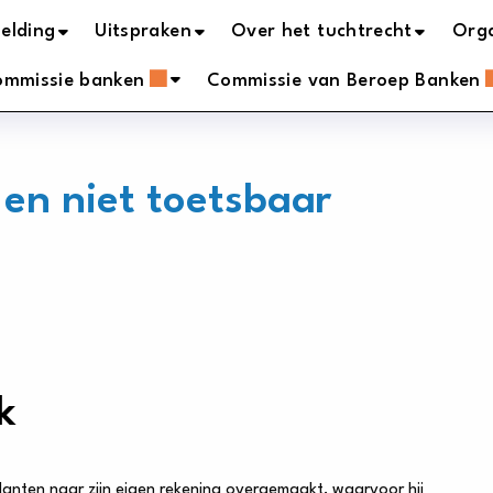
elding
Uitspraken
Over het tuchtrecht
Orga
ommissie banken
Commissie van Beroep Banken
en niet toetsbaar
k
nten naar zijn eigen rekening overgemaakt, waarvoor hij