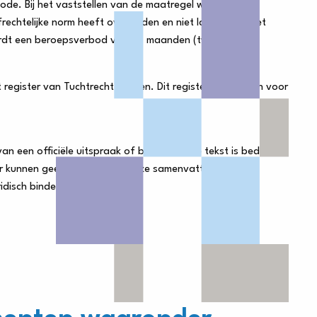
de. Bij het vaststellen van de maatregel weegt de
chtelijke norm heeft overtreden en niet laat blijken het
 wordt een beroepsverbod van 24 maanden (twee jaar)
ister van Tuchtrecht Banken. Dit register is in te zien voor
 een officiële uitspraak of beslissing. De tekst is bedoeld
n. Er kunnen geen rechten aan deze samenvatting worden
ridisch bindend.