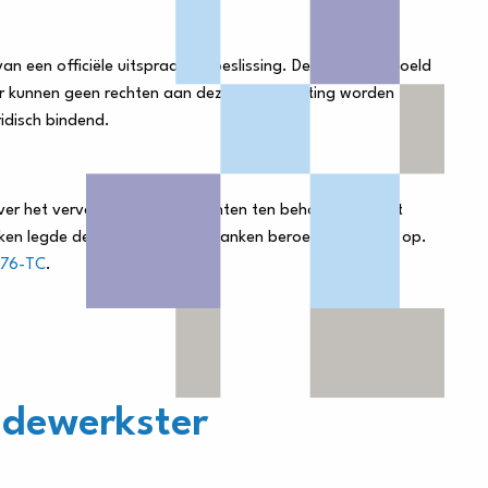
 een officiële uitspraak of beslissing. De tekst is bedoeld
n. Er kunnen geen rechten aan deze samenvatting worden
ridisch bindend.
ver het vervalsen van documenten ten behoeve van het
raken legde de Tuchtcommissie Banken beroepsverboden op.
076-TC
.
dewerkster