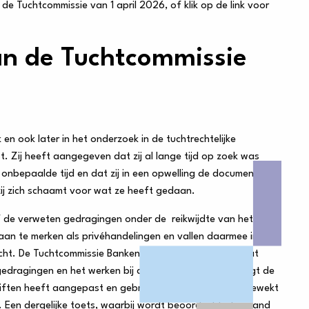
e Tuchtcommissie van 1 april 2026, of klik op de link voor
an de Tuchtcommissie
en ook later in het onderzoek in de tuchtrechtelijke
. Zij heeft aangegeven dat zij al lange tijd op zoek was
nbepaalde tijd en dat zij in een opwelling de documenten
ij zich schaamt voor wat ze heeft gedaan.
f de verweten gedragingen onder de reikwijdte van het
 aan te merken als privéhandelingen en vallen daarmee in
echt. De Tuchtcommissie Banken is echter van oordeel dat
dragingen en het werken bij de bank. Hierbij overweegt de
ften heeft aangepast en gebruikt en de schijn heeft gewekt
. Een dergelijke toets, waarbij wordt beoordeeld of iemand