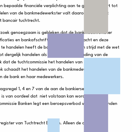
n bepaalde financiële verplichting aan te gaan, behoort tot
delen van de bankmedewerkster valt daarom binnen het
 bancair tuchtrecht.
derzoek genoegzaam is gebleken dat de bankmedewerkster
ificaties en bankafschriften heeft aangebracht en deze
o te handelen heeft de bankmedewerkster in strijd met de wet
at dergelijk handelen als een ernstige schending van de
 dat de tuchtcommissie het handelen van de
Ook schaadt het handelen van de bankmedewerkster het
in de bank en haar medewerkers.
gsregel 1, 4 en 7 van de aan de bankierseed verbonden
is van oordeel dat niet volstaan kan worden met een
commissie Banken legt een beroepsverbod van drie maanden
egister van Tuchtrecht Banken. Alleen de aangesloten