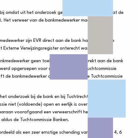
bij omdat uit het onderzoek genoegzaam is gebleken dat de
t. Het verweer van de bankmedewerker maakt dit niet
medewerker zijn EVR direct aan de bank had behoren te
et Externe Verwijzingsregister onterecht was.
ankmedewerker geen toelichting heeft verstrekt aan de bank
ij werd opgeroepen voor de zitting van de Tuchtcommissie
eft de bankmedewerker op de zitting van de Tuchtcommissie
et onderzoek bij de bank en bij Tuchtrecht Banken, is de
 niet (voldoende) open en eerlijk is over zijn gedrag. Dat
daaraan voorafgaand een verweerschrift heeft ingediend
 aldus de Tuchtcommissie Banken.
eld als een zeer ernstige schending van de regels 1, 4, 6