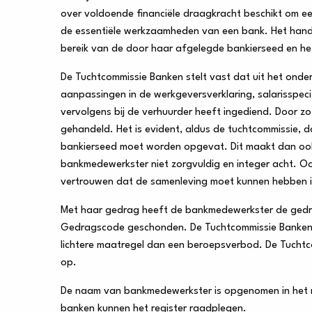
over voldoende financiële draagkracht beschikt om ee
de essentiële werkzaamheden van een bank. Het han
bereik van de door haar afgelegde bankierseed en het
De Tuchtcommissie Banken stelt vast dat uit het on
aanpassingen in de werkgeversverklaring, salarisspec
vervolgens bij de verhuurder heeft ingediend. Door z
gehandeld. Het is evident, aldus de tuchtcommissie, d
bankierseed moet worden opgevat. Dit maakt dan ook
bankmedewerkster niet zorgvuldig en integer acht. 
vertrouwen dat de samenleving moet kunnen hebben 
Met haar gedrag heeft de bankmedewerkster de gedra
Gedragscode geschonden. De Tuchtcommissie Banken 
lichtere maatregel dan een beroepsverbod. De Tucht
op.
De naam van bankmedewerkster is opgenomen in het r
banken kunnen het register raadplegen.