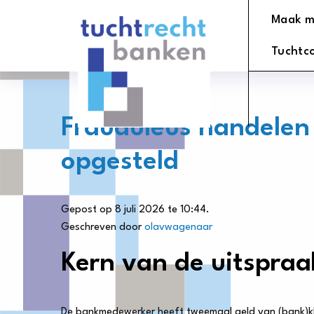
Tuchtrechtbanken
Maak m
logo
Tuchtc
Frauduleus handelen 
opgesteld
Gepost op 8 juli 2026 te 10:44.
Geschreven door
olavwagenaar
Kern van de uitspraa
De bankmedewerker heeft tweemaal geld van (bank)kla