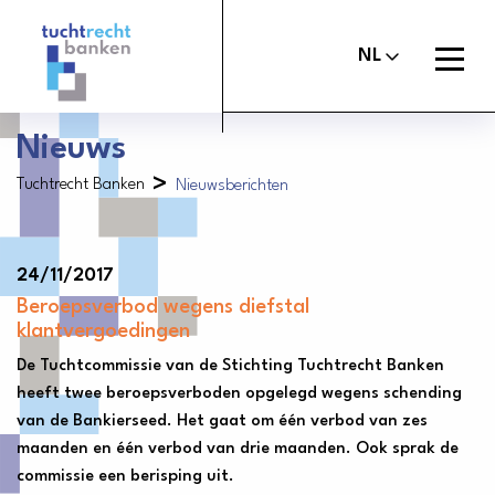
Tuchtrechtbanken
logo
Open
NL
menu
Nieuws
>
Tuchtrecht Banken
Nieuwsberichten
Maak melding
Tuchtcommissie banken
Uitspraken
Commissie van Beroep Banken
24/11/2017
Over het tuchtrecht
Beroepsverbod wegens diefstal
klantvergoedingen
Organisatie
De Tuchtcommissie van de Stichting Tuchtrecht Banken
Nieuws
heeft twee beroepsverboden opgelegd wegens schending
van de Bankierseed. Het gaat om één verbod van zes
Contact
maanden en één verbod van drie maanden. Ook sprak de
commissie een berisping uit.