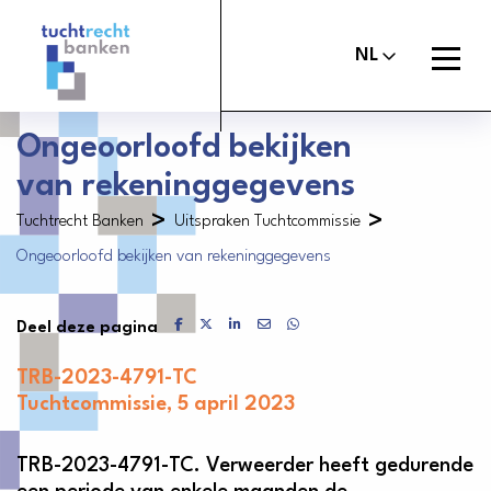
Tuchtrechtbanken
logo
Open
NL
menu
Ongeoorloofd bekijken
van rekeninggegevens
Maak melding
Tuchtcommissie banken
>
>
Tuchtrecht Banken
Uitspraken Tuchtcommissie
Uitspraken
Ongeoorloofd bekijken van rekeninggegevens
Commissie van Beroep Banken
Over het tuchtrecht
Delen via Facebook
Delen via X
Delen via LinkedIn
Delen via Mail
Delen via WhatsApp
Deel deze pagina
Organisatie
TRB-2023-4791-TC
Nieuws
Tuchtcommissie, 5 april 2023
Contact
TRB-2023-4791-TC. Verweerder heeft gedurende