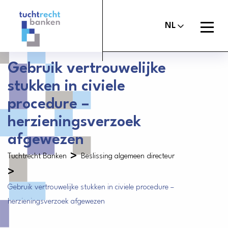
Tuchtrechtbanken
logo
Open
NL
menu
Gebruik vertrouwelijke
stukken in civiele
Maak melding
Tuchtcommissie banken
procedure –
Uitspraken
herzieningsverzoek
Commissie van Beroep Banken
afgewezen
Over het tuchtrecht
>
Tuchtrecht Banken
Beslissing algemeen directeur
Organisatie
>
Nieuws
Gebruik vertrouwelijke stukken in civiele procedure –
herzieningsverzoek afgewezen
Contact