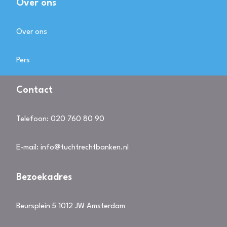
Over ons
Over ons
Pers
Contact
Telefoon:
020 760 80 90
E-mail:
info@tuchtrechtbanken.nl
Bezoekadres
Beursplein 5 1012 JW Amsterdam