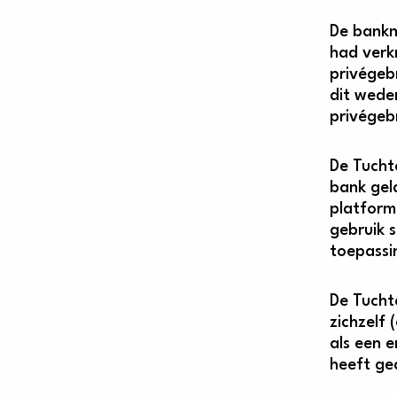
De bankm
had verk
privégebr
dit weder
privégebr
De Tucht
bank gel
platform
gebruik 
toepassin
De Tucht
zichzelf 
als een 
heeft ge