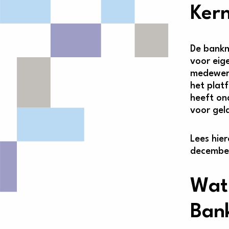
Kern
De bankm
voor eig
medewerk
het plat
heeft on
voor gel
Lees hie
december
Wat 
Ban