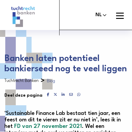
Tuchtrechtbanken
logo
Open
NL
menu
Maak melding
Tuchtcommissie banken
Banken laten potentieel
bankierseed nog te veel liggen
Uitspraken
Commissie van Beroep Banken
>
Over het tuchtrecht
Tuchtrecht Banken
Blog
Organisatie
Delen via Facebook
Delen via X
Delen via LinkedIn
Delen via Mail
Delen via WhatsApp
Deel deze pagina
Nieuws
‘Sustainable Finance Lab bestaat tien jaar, een
Contact
feest om dit te vieren zit er nu niet in’, lees ik in
het
FD van 27 november 2021
. Wel een