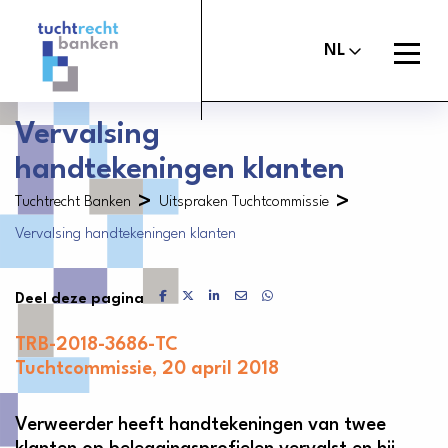
Tuchtrechtbanken
logo
Open
NL
menu
Vervalsing
handtekeningen klanten
Maak melding
Tuchtcommissie banken
>
>
Tuchtrecht Banken
Uitspraken Tuchtcommissie
Uitspraken
Vervalsing handtekeningen klanten
Commissie van Beroep Banken
Over het tuchtrecht
Delen via Facebook
Delen via X
Delen via LinkedIn
Delen via Mail
Delen via WhatsApp
Deel deze pagina
Organisatie
TRB-2018-3686-TC
Nieuws
Tuchtcommissie, 20 april 2018
Contact
Verweerder heeft handtekeningen van twee