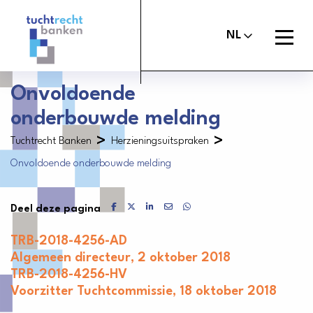
Tuchtrechtbanken
logo
Open
NL
menu
Onvoldoende
onderbouwde melding
Maak melding
Tuchtcommissie banken
>
>
Tuchtrecht Banken
Herzieningsuitspraken
Uitspraken
Onvoldoende onderbouwde melding
Commissie van Beroep Banken
Over het tuchtrecht
Delen via Facebook
Delen via X
Delen via LinkedIn
Delen via Mail
Delen via WhatsApp
Deel deze pagina
Organisatie
TRB-2018-4256-AD
Nieuws
Algemeen directeur, 2 oktober 2018
TRB-2018-4256-HV
Contact
Voorzitter Tuchtcommissie, 18 oktober 2018