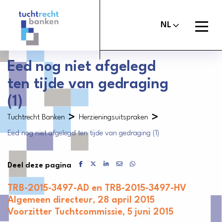
Tuchtrechtbanken
logo
Open
NL
menu
Eed nog niet afgelegd
ten tijde van gedraging
Maak melding
Tuchtcommissie banken
(1)
Uitspraken
>
>
Commissie van Beroep Banken
Tuchtrecht Banken
Herzieningsuitspraken
Eed nog niet afgelegd ten tijde van gedraging (1)
Over het tuchtrecht
Organisatie
Delen via Facebook
Delen via X
Delen via LinkedIn
Delen via Mail
Delen via WhatsApp
Deel deze pagina
Nieuws
TRB-2015-3497-AD en TRB-2015-3497-HV
Contact
Algemeen directeur, 28 april 2015
Voorzitter Tuchtcommissie, 5 juni 2015