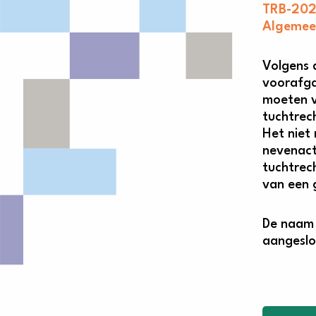
TRB-202
Algemeen
Volgens 
voorafga
moeten v
tuchtrech
Het niet
nevenacti
tuchtrec
van een 
De naam 
aangeslo