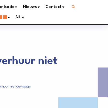
Open
nisatie
Nieuws
Contact
menu
NL
erhuur niet
rhuur niet gevraagd