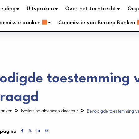
elding
Uitspraken
Over het tuchtrecht
Orga
ommissie banken
Commissie van Beroep Banken
odigde toestemming v
raagd
>
>
Banken
Beslissing algemeen directeur
Benodigde toestemming ve
Delen via Facebook
Delen via X
Delen via LinkedIn
Delen via Mail
 pagina