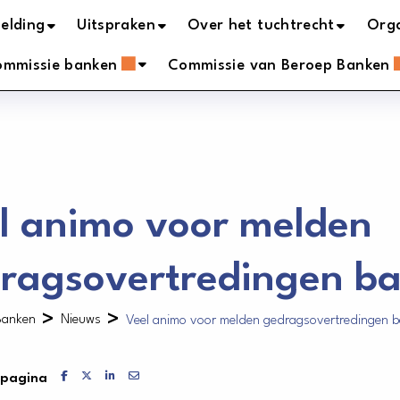
elding
Uitspraken
Over het tuchtrecht
Orga
ommissie banken
Commissie van Beroep Banken
l animo voor melden
ragsovertredingen ba
>
>
Banken
Nieuws
Veel animo voor melden gedragsovertredingen b
Delen via Facebook
Delen via X
Delen via LinkedIn
Delen via Mail
 pagina