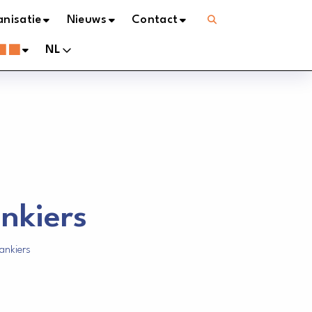
Open
nisatie
Nieuws
Contact
menu
NL
nkiers
ankiers