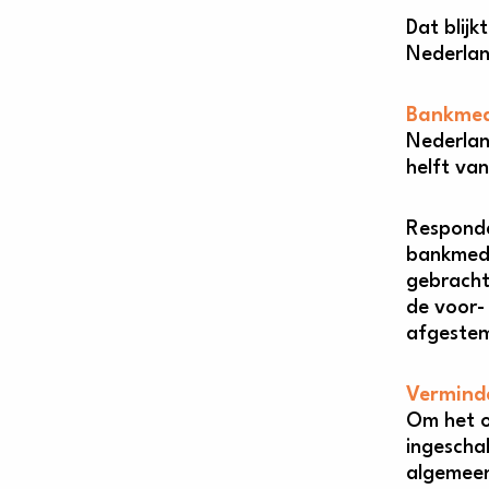
Dat blij
Nederlan
Bankmed
Nederlan
helft va
Responde
bankmede
gebracht
de voor-
afgestem
Verminde
Om het o
ingescha
algemee