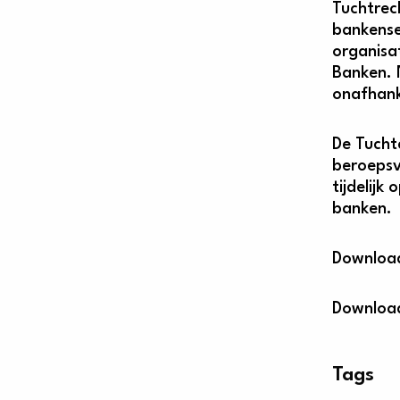
Tuchtrec
bankense
organisa
Banken. 
onafhank
De Tuchtc
beroepsv
tijdelijk
banken.
Downlo
Downlo
Tags