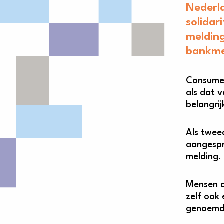
Nederla
solidar
melding
bankme
Consumen
als dat 
belangri
Als twee
aangespro
melding.
Mensen d
zelf ook
genoemde