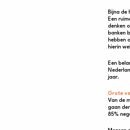
Bijna de
Een ruim
denken o
banken b
hebben a
hierin we
Een belan
Nederlan
jaar.
Grote ve
Van de m
gaan den
85% nega