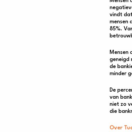
Mensen d
negatiev
vindt da
mensen d
85%. Van
betrouwb
Mensen d
geneigd 
de banki
minder g
De perce
van bank
niet zo 
die bank
Over Tu