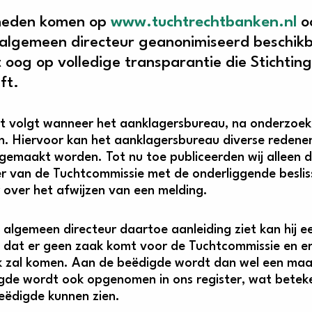
heden komen op
www.tuchtrechtbanken.nl
oo
algemeen directeur geanonimiseerd beschikba
 oog op volledige transparantie die Stichtin
ft.
t volgt wanneer het aanklagersbureau, na onderzoek, 
n. Hiervoor kan het aanklagersbureau diverse redenen
gemaakt worden. Tot nu toe publiceerden wij alleen d
er van de Tuchtcommissie met de onderliggende besli
r over het afwijzen van een melding.
 algemeen directeur daartoe aanleiding ziet kan hij ee
 dat er geen zaak komt voor de Tuchtcommissie en er
k zal komen. Aan de beëdigde wordt dan wel een ma
gde wordt ook opgenomen in ons register, wat bete
eëdigde kunnen zien.