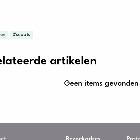
gen
#sepots
lateerde artikelen
Geen items gevonden
ct
Bezoekadres
Post