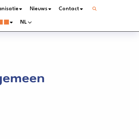
Open
nisatie
Nieuws
Contact
menu
NL
lgemeen