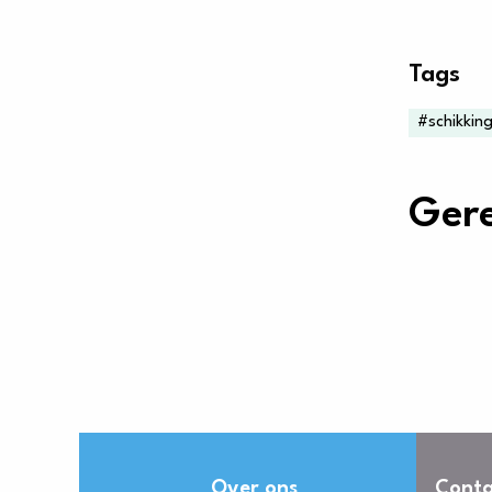
Tags
#schikkin
Gere
Over ons
Conta