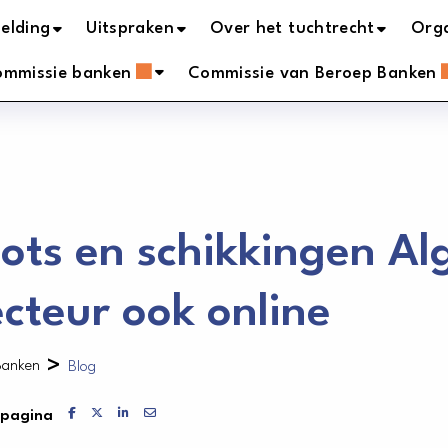
elding
Uitspraken
Over het tuchtrecht
Orga
ommissie banken
Commissie van Beroep Banken
ots en schikkingen A
ecteur ook online
>
Banken
Blog
Delen via Facebook
Delen via X
Delen via LinkedIn
Delen via Mail
 pagina