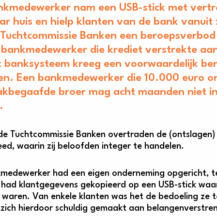
nkmedewerker nam een USB-stick met vertr
r huis en hielp klanten van de bank vanuit 
 Tuchtcommissie Banken een beroepsverbod 
bankmedewerker die krediet verstrekte aan
t banksysteem kreeg een voorwaardelijk b
n. Een bankmedewerker die 10.000 euro on
akbegaafde broer mag acht maanden niet in
.
de Tuchtcommissie Banken overtraden de (ontslagen
ed, waarin zij beloofden integer te handelen.
medewerker had een eigen onderneming opgericht, terwi
j had klantgegevens gekopieerd op een USB-stick wa
 waren. Van enkele klanten was het de bedoeling ze te 
t zich hierdoor schuldig gemaakt aan belangenverstren