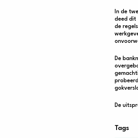
In de tw
deed dit
de regel
werkgeve
onvoorwa
De bankm
overgebo
gemachti
probeerd
gokversl
De uitsp
Tags