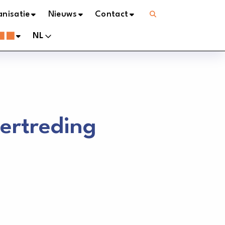
Open
nisatie
Nieuws
Contact
menu
NL
ertreding