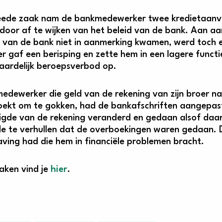
eede zaak nam de bankmedewerker twee kredietaanvr
 door af te wijken van het beleid van de bank. Aan a
s van de bank niet in aanmerking kwamen, werd toch ee
r gaf een berisping en zette hem in een lagere functi
ardelijk beroepsverbod op.
edewerker die geld van de rekening van zijn broer naa
ekt om te gokken, had de bankafschriften aangepast
gde van de rekening veranderd en gedaan alsof daar
e te verhullen dat de overboekingen waren gedaan. D
aving had die hem in financiële problemen bracht.
raken vind je
hier
.