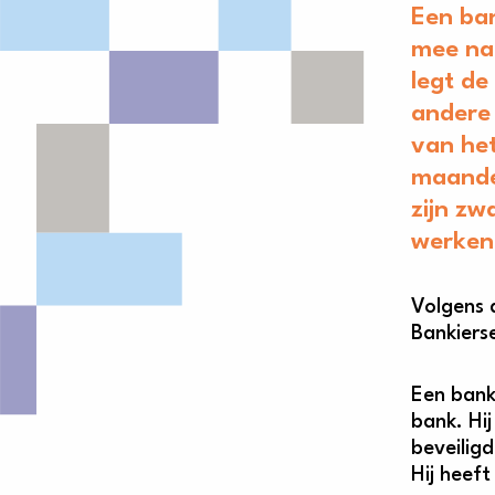
Een ba
mee naa
legt de
andere 
van he
maande
zijn zw
werken
Volgens 
Bankierse
Een bank
bank. Hi
beveiligd
Hij heef