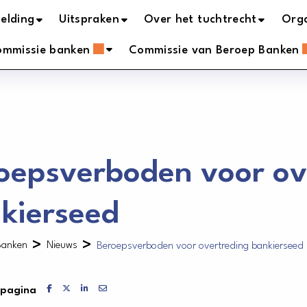
elding
Uitspraken
Over het tuchtrecht
Orga
ommissie banken
Commissie van Beroep Banken
oepsverboden voor ov
kierseed
>
>
Banken
Nieuws
Beroepsverboden voor overtreding bankierseed
Delen via Facebook
Delen via X
Delen via LinkedIn
Delen via Mail
 pagina