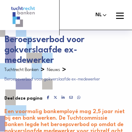
Tuchtrechtbanken
logo
Open
NL
menu
Beroepsverbod voor
gokverslaafde ex-
Maak melding
Tuchtcommissie banken
medewerker
Uitspraken
>
>
Commissie van Beroep Banken
Tuchtrecht Banken
Nieuws
Beroepsverbod voor gokverslaafde ex-medewerker
Over het tuchtrecht
Organisatie
Delen via Facebook
Delen via X
Delen via LinkedIn
Delen via Mail
Delen via WhatsApp
Deel deze pagina
Nieuws
Een voormalig bankemployé mag 2,5 jaar niet
Contact
bij een bank werken. De Tuchtcommissie
Banken legde het beroepsverbod op omdat de
gokverslaafde medewerker voor zichzelf acht