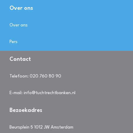
Over ons
Over ons
Pers
Contact
Telefoon:
020 760 80 90
E-mail:
info@tuchtrechtbanken.nl
Bezoekadres
Beursplein 5 1012 JW Amsterdam