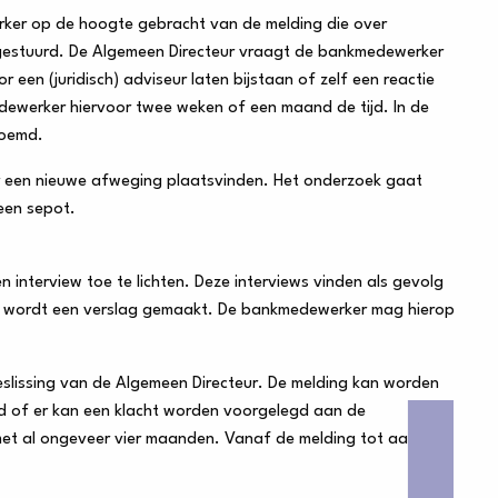
rker op de hoogte gebracht van de melding die over
toegestuurd. De Algemeen Directeur vraagt de bankmedewerker
een (juridisch) adviseur laten bijstaan of zelf een reactie
dewerker hiervoor twee weken of een maand de tijd. In de
noemd.
er een nieuwe afweging plaatsvinden. Het onderzoek gaat
een sepot.
 interview toe te lichten. Deze interviews vinden als gevolg
iew wordt een verslag gemaakt. De bankmedewerker mag hierop
lissing van de Algemeen Directeur. De melding kan worden
d of er kan een klacht worden voorgelegd aan de
met al ongeveer vier maanden. Vanaf de melding tot aan hier