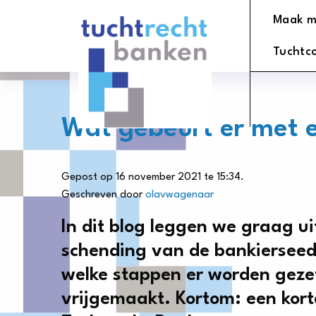
Tuchtrechtbanken
Maak m
logo
Tuchtc
Wat gebeurt er met 
Gepost op 16 november 2021 te 15:34.
Geschreven door
olavwagenaar
In dit blog leggen we graag u
schending van de bankiersee
welke stappen er worden gezet
vrijgemaakt. Kortom: een korte