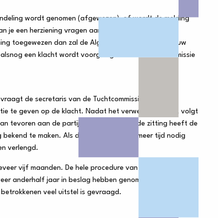
behandeling wordt genomen (afgewezen), of wordt de melding
n je een herziening vragen aan de Voorzitter van de
ning toegewezen dan zal de Algemeen Directeur een nieuw
 alsnog een klacht wordt voorgelegd aan de Tuchtcommissie
 vraagt de secretaris van de Tuchtcommissie aan de
tie te geven op de klacht. Nadat het verweer binnen is, volgt
an tevoren aan de partijen gezonden. Na de zitting heeft de
g bekend te maken. Als de Tuchtcommissie meer tijd nodig
en verlengd.
eveer vijf maanden. De hele procedure van de melding tot en
er anderhalf jaar in beslag hebben genomen. Dit kan langer
 betrokkenen veel uitstel is gevraagd.