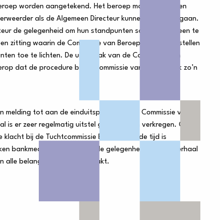
beroep worden aangetekend. Het beroep moet binnen een
erweerder als de Algemeen Directeur kunnen in beroep gaan.
eur de gelegenheid om hun standpunten schriftelijk uiteen te
en zitting waarin de Commissie van Beroep vragen zal stellen
unten toe te lichten. De uitspraak van de Commissie van
n erop dat de procedure bij de Commissie van Beroep ook zo’n
en melding tot aan de einduitspraak van de Commissie van
al is er zeer regelmatig uitstel gevraagd en verkregen. Ook
 klacht bij de Tuchtcommissie Banken ruim de tijd is
kken bankmedewerker voldoende gelegenheid om hun verhaal
van alle belangen worden gemaakt.