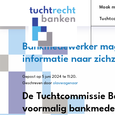
Tuchtrechtbanken
Maak m
logo
Tuchtc
Bankmedewerker mag
informatie naar zichz
Gepost op 5 juni 2024 te 11:20.
Geschreven door
olavwagenaar
De Tuchtcommissie B
voormalig bankmedew