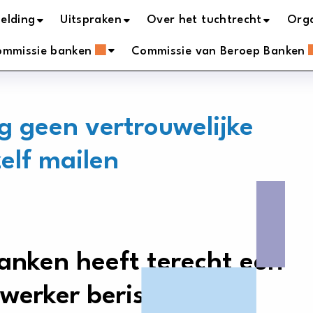
elding
Uitspraken
Over het tuchtrecht
Orga
ommissie banken
Commissie van Beroep Banken
 geen vertrouwelijke
elf mailen
anken heeft terecht een
erker berispt die