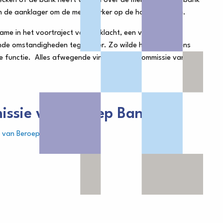
ecken of de bank heeft verteld over de melding. Als de bank
an de aanklager om de medewerker op de hoogte stellen.
ame in het voortraject van de klacht, een van de
de omstandigheden tegenover. Zo wilde hij de gegevens
uwe functie. Alles afwegende vindt ook de Commissie van
issie van Beroep Banken?
 van Beroep Banken
.