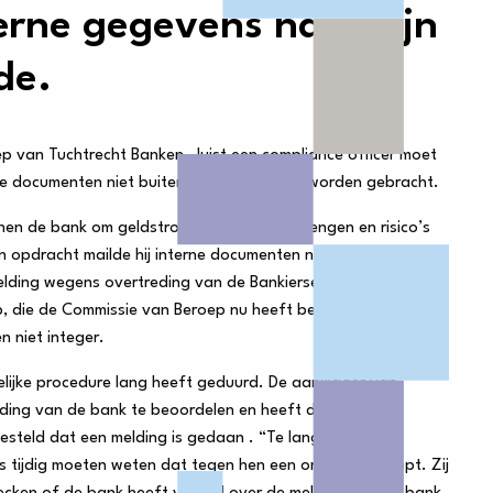
terne gegevens naar zijn
de.
oep van Tuchtrecht Banken. Juist een compliance officer moet
ke documenten niet buiten de bank mogen worden gebracht.
nen de bank om geldstromen in kaart te brengen en risico’s
n opdracht mailde hij interne documenten naar zijn eigen
elding wegens overtreding van de Bankierseed. De
, die de Commissie van Beroep nu heeft bekrachtigd: het
n niet integer.
lijke procedure lang heeft geduurd. De aanklager van
lding van de bank te beoordelen en heeft de
steld dat een melding is gedaan . “Te lang”, aldus de
 tijdig moeten weten dat tegen hen een onderzoek loopt. Zij