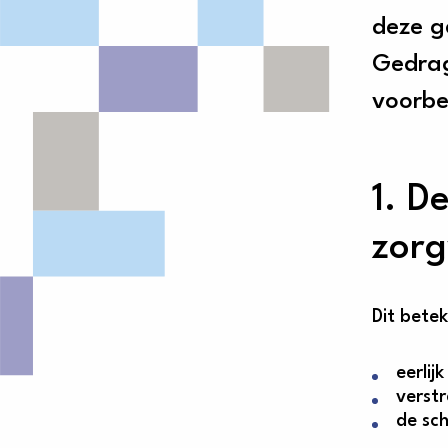
deze g
Gedrag
voorbee
1. D
zorg
Dit bete
eerlij
verst
de sc