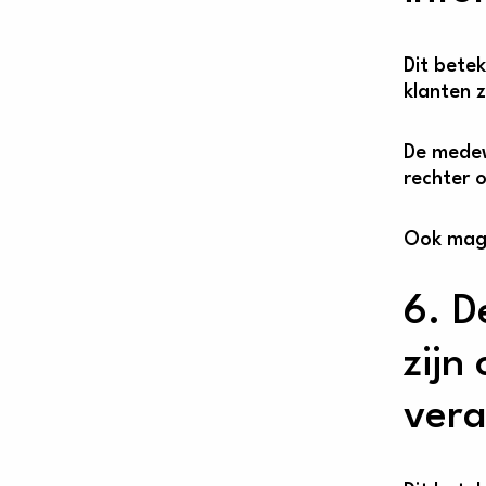
Dit bete
klanten 
De medew
rechter 
Ook mag 
6. D
zijn
vera