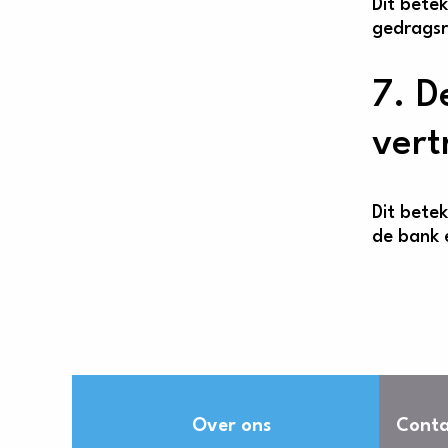
Dit bete
gedragsr
7. D
vert
Dit bete
de bank 
Over ons
Conta