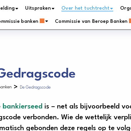
elding
Uitspraken
Over het tuchtrecht
Orga
ommissie banken
Commissie van Beroep Banken
Gedragscode
>
Banken
De Gedragscode
e
bankierseed
is – net als bijvoorbeeld vo
scode verbonden. Wie de wettelijk verpli
omatisch gebonden deze regels op te vol