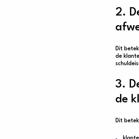
2. D
afwe
Dit bete
de klant
schuldei
3. D
de k
Dit bete
klante