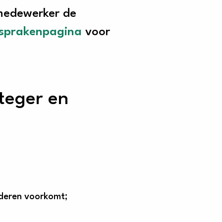
kmedewerker de
tsprakenpagina
voor
teger en
nderen voorkomt;