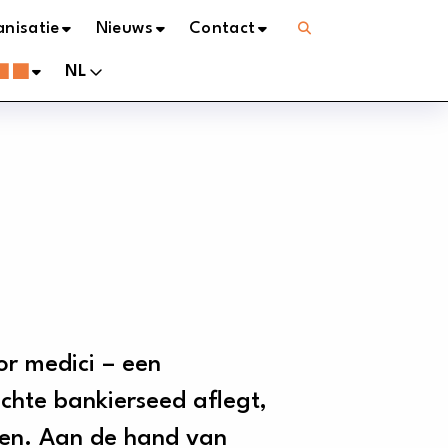
Open
nisatie
Nieuws
Contact
menu
NL
or medici – een
chte bankierseed aflegt,
gen. Aan de hand van