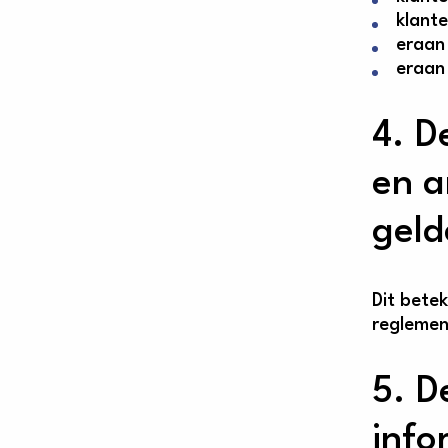
klante
eraan 
eraan 
4. D
en a
geld
Dit bete
reglement
5. D
info