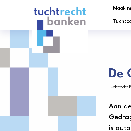
Tuchtrechtbanken
Maak m
logo
Tuchtc
De 
Tuchtrecht 
Aan d
Gedrag
is aut