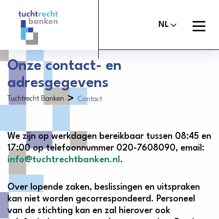
Tuchtrechtbanken
logo
Open
NL
menu
Onze contact- en
adresgegevens
Maak melding
Tuchtcommissie banken
>
Tuchtrecht Banken
Contact
Uitspraken
Commissie van Beroep Banken
Over het tuchtrecht
We zijn op werkdagen bereikbaar tussen 08:45 en
17:00 op telefoonnummer 020-7608090, email:
Organisatie
info@tuchtrechtbanken.nl
.
Nieuws
Over lopende zaken, beslissingen en uitspraken
Contact
kan niet worden gecorrespondeerd. Personeel
van de stichting kan en zal hierover ook