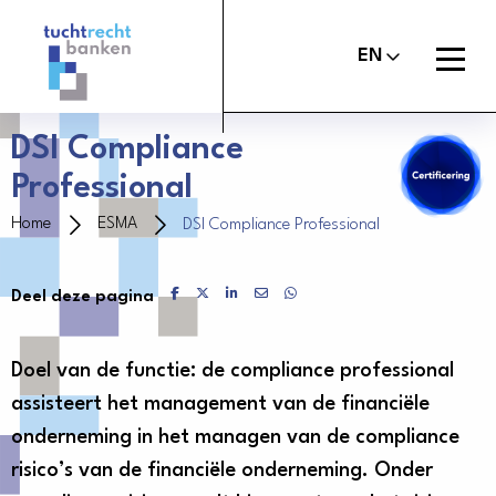
Tuchtrechtbanken
logo
Open
EN
menu
DSI Compliance
Professional
About the Banker’s Oath
Home
ESMA
DSI Compliance Professional
File a report
Delen via Facebook
Delen via X
Delen via LinkedIn
Delen via Mail
Delen via WhatsApp
Deel deze pagina
Judgements
About Us
Doel van de functie: de compliance professional
assisteert het management van de financiële
Contact
onderneming in het managen van de compliance
risico’s van de financiële onderneming. Onder