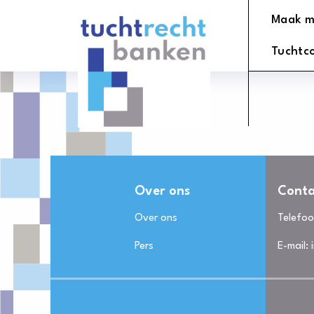
Tuchtrechtbanken
Maak m
logo
Tuchtc
Over ons
Conta
Over ons
Telefo
Pers
E-mail: