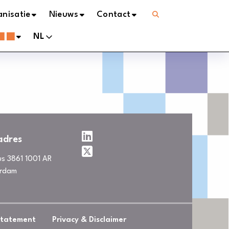
Open
nisatie
Nieuws
Contact
menu
NL
adres
us 3861 1001 AR
rdam
statement
Privacy & Disclaimer