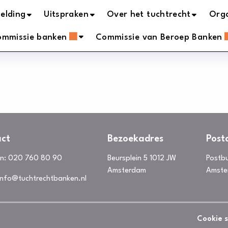
elding
Uitspraken
Over het tuchtrecht
Orga
ommissie banken
Commissie van Beroep Banken
ct
Bezoekadres
Post
on:
020 760 80 90
Beursplein 5 1012 JW
Postb
Amsterdam
Amste
info@tuchtrechtbanken.nl
Cookie 