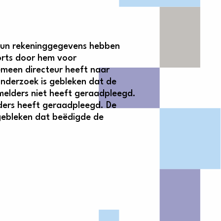
 hun rekeninggegevens hebben
orts door hem voor
gemeen directeur heeft naar
onderzoek is gebleken dat de
elders niet heeft geraadpleegd.
ders heeft geraadpleegd. De
 gebleken dat beëdigde de