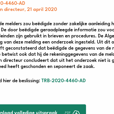
20-4460-AD
 directeur, 21 april 2020
de melders zou beëdigde zonder zakelijke aanleiding
 De door beëdigde geraadpleegde informatie zou vo
leinden zijn gebruikt in brieven en procedures. De Al
ng van deze melding een onderzoek ingesteld. Uit dit 
ft geconstateerd dat beëdigde de gegevens van de m
 betwist ook dat hij de rekeninggegevens van de mel
 directeur concludeert dat uit het onderzoek niet is
eed heeft geschonden en seponeert de zaak.
 hier de beslissing:
TRB-2020-4460-AD
nload volledige uitspraak
.PDF