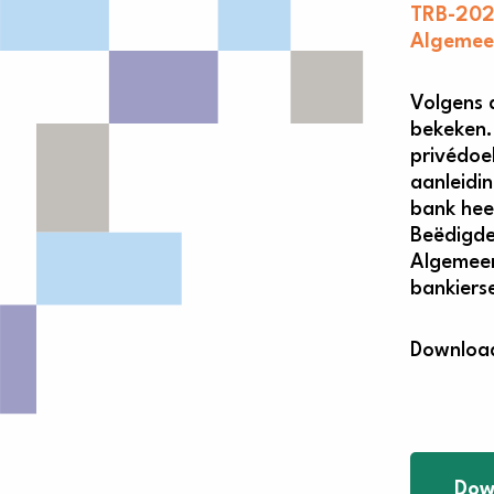
TRB-20
Algemeen
Volgens 
bekeken.
privédoe
aanleidi
bank hee
Beëdigde
Algemeen
bankiers
Download
Dow