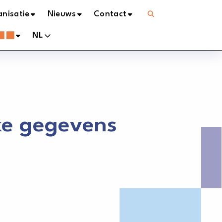
Open
nisatie
Nieuws
Contact
menu
NL
ke gegevens
n