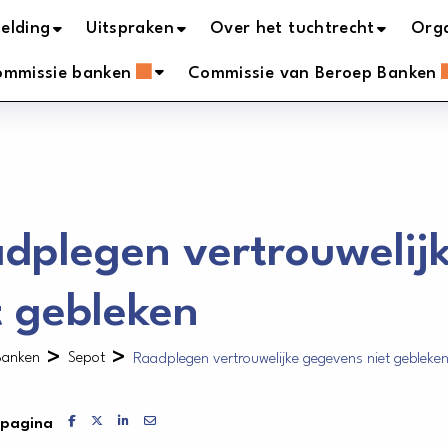
elding
Uitspraken
Over het tuchtrecht
Orga
ommissie banken
Commissie van Beroep Banken
dplegen vertrouwelij
t gebleken
>
>
Banken
Sepot
Raadplegen vertrouwelijke gegevens niet gebleke
Delen via Facebook
Delen via X
Delen via LinkedIn
Delen via Mail
 pagina