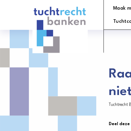
Tuchtrechtbanken
Maak m
logo
Tuchtc
Raa
nie
Tuchtrecht 
Deel deze