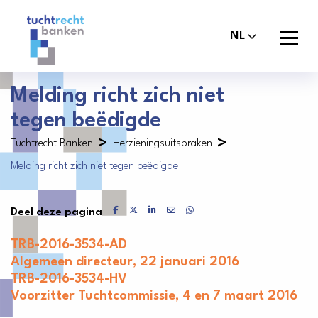
Tuchtrechtbanken
logo
Open
NL
menu
Melding richt zich niet
tegen beëdigde
Maak melding
Tuchtcommissie banken
>
>
Tuchtrecht Banken
Herzieningsuitspraken
Uitspraken
Melding richt zich niet tegen beëdigde
Commissie van Beroep Banken
Over het tuchtrecht
Delen via Facebook
Delen via X
Delen via LinkedIn
Delen via Mail
Delen via WhatsApp
Deel deze pagina
Organisatie
TRB-2016-3534-AD
Nieuws
Algemeen directeur, 22 januari 2016
TRB-2016-3534-HV
Contact
Voorzitter Tuchtcommissie, 4 en 7 maart 2016