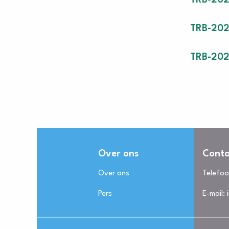
TRB-202
TRB-202
TRB-20
Over ons
Conta
Over ons
Telefo
Pers
E-mail: