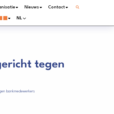
Open
nisatie
Nieuws
Contact
menu
NL
gericht tegen
tegen bankmedewerkers