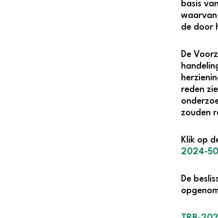
basis van
waarvan 
de door 
De Voorz
handeling
herzieni
reden zi
onderzoe
zouden r
Klik op d
2024-50
De beslis
opgenome