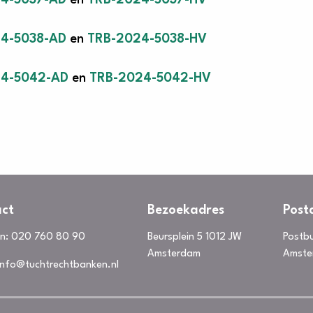
4-5037-AD
en
TRB-2024-5037-HV
4-5038-AD
en
TRB-2024-5038-HV
24-5042-AD
en
TRB-2024-5042-HV
ct
Bezoekadres
Post
on:
020 760 80 90
Beursplein 5 1012 JW
Postb
Amsterdam
Amste
info@tuchtrechtbanken.nl