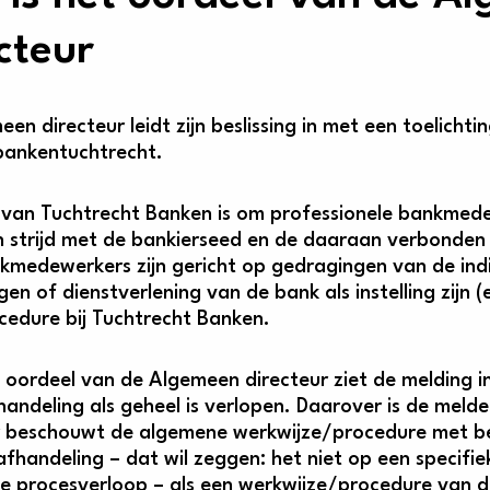
cteur
en directeur leidt zijn beslissing in met een toelichti
bankentuchtrecht.
 van Tuchtrecht Banken is om professionele bankmed
n strijd met de bankierseed en de daaraan verbonde
kmedewerkers zijn gericht op gedragingen van de ind
en of dienstverlening van de bank als instelling zijn (
cedure bij Tuchtrecht Banken.
 oordeel van de Algemeen directeur ziet de melding i
handeling als geheel is verlopen. Daarover is de mel
r beschouwt de algemene werkwijze/procedure met be
afhandeling – dat wil zeggen: het niet op een specifi
e procesverloop – als een werkwijze/procedure van de 