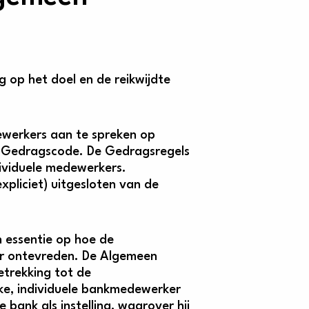
ng op het doel en de reikwijdte
ewerkers aan te spreken op
n Gedragscode. De Gedragsregels
ividuele medewerkers.
expliciet) uitgesloten van de
n essentie op hoe de
der ontevreden. De Algemeen
trekking tot de
eke, individuele bankmedewerker
bank als instelling, waarover hij