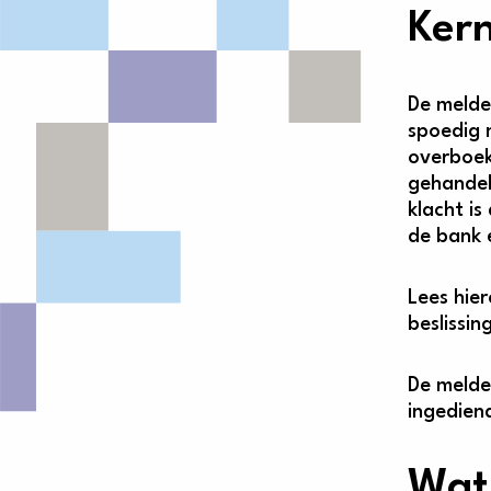
Kern
De melder
spoedig 
overboek
gehandel
klacht i
de bank 
Lees hier
beslissi
De melde
ingedien
Wat