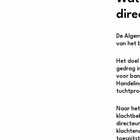
dire
De Algeme
van het 
Het doel
gedrag i
voor ban
Handeling
tuchtpro
Naar het
klachtbe
directeu
klachten
toespitst