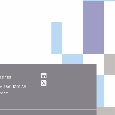
adres
us 3861 1001 AR
rdam