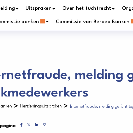
elding
Uitspraken
Over het tuchtrecht
Orga
ommissie banken
Commissie van Beroep Banken
ernetfraude, melding 
kmedewerkers
>
>
Banken
Herzieningsuitspraken
Internetfraude, melding gericht 
Delen via Facebook
Delen via X
Delen via LinkedIn
Delen via Mail
 pagina