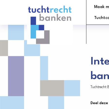
Tuchtrechtbanken
Maak m
logo
Tuchtc
Int
ban
Tuchtrecht 
Deel deze