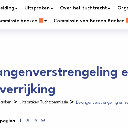
elding
Uitspraken
Over het tuchtrecht
Orga
ommissie banken
Commissie van Beroep Banken
angenverstrengeling 
fverrijking
>
>
Banken
Uitspraken Tuchtcommissie
Belangenverstrengeling en zel
Delen via Facebook
Delen via X
Delen via LinkedIn
Delen via Mail
 pagina