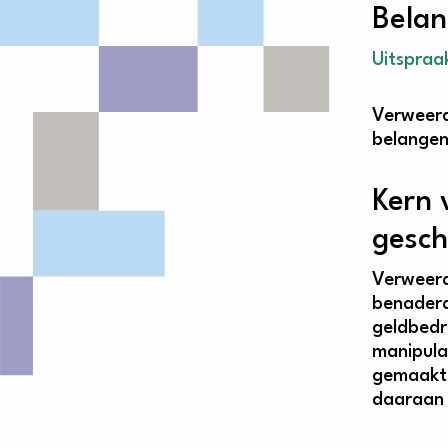
Belan
Uitspraa
Verweerd
belangen 
Kern 
gesc
Verweerd
benaderd
geldbedr
manipula
gemaakt 
daaraan 