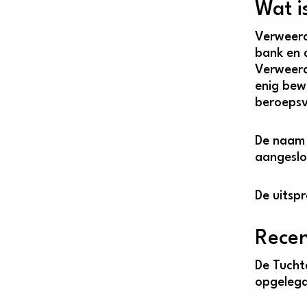
Wat i
Verweerd
bank en 
Verweerd
enig bew
beroepsv
De naam 
aangeslo
De uitsp
Recen
De Tucht
opgelegd