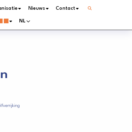
Open
nisatie
Nieuws
Contact
menu
NL
en
fverrijking