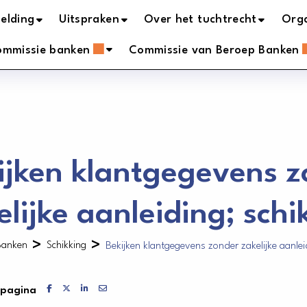
elding
Uitspraken
Over het tuchtrecht
Orga
ommissie banken
Commissie van Beroep Banken
ijken klantgegevens 
elijke aanleiding; schi
>
>
Banken
Schikking
Bekijken klantgegevens zonder zakelijke aanlei
Delen via Facebook
Delen via X
Delen via LinkedIn
Delen via Mail
 pagina