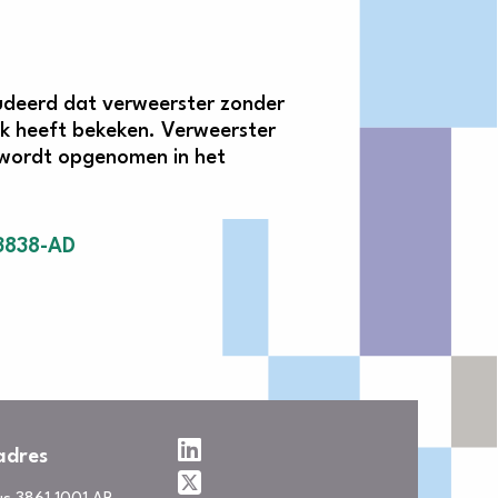
udeerd dat verweerster zonder
nk heeft bekeken. Verweerster
 wordt opgenomen in het
3838-AD
adres