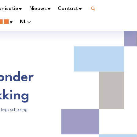
Open
nisatie
Nieuws
Contact
menu
NL
zonder
kking
ding; schikking