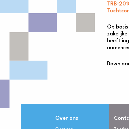
TRB-201
Tuchtcom
Op basis
zakelijk
heeft in
namenreg
Download 
Over ons
Conta