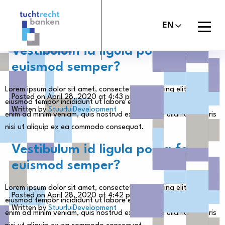
Tuchtrechtbanken
logo
Open
EN
menu
Vestibulum id ligula porta felis
euismod semper?
Lorem ipsum dolor sit amet, consectetur adipiscing elit, sed do
About the Banker’s Oath
Posted on April 28, 2020 at 4:43 pm.
eiusmod tempor incididunt ut labore et dolore magna aliqua. Ut
Written by
StuurluiDevelopment
enim ad minim veniam, quis nostrud exercitation ullamco laboris
File a report
nisi ut aliquip ex ea commodo consequat.
Judgements
Vestibulum id ligula porta felis
About Us
euismod semper?
Contact
Lorem ipsum dolor sit amet, consectetur adipiscing elit, sed do
Posted on April 28, 2020 at 4:42 pm.
eiusmod tempor incididunt ut labore et dolore magna aliqua. Ut
Written by
StuurluiDevelopment
enim ad minim veniam, quis nostrud exercitation ullamco laboris