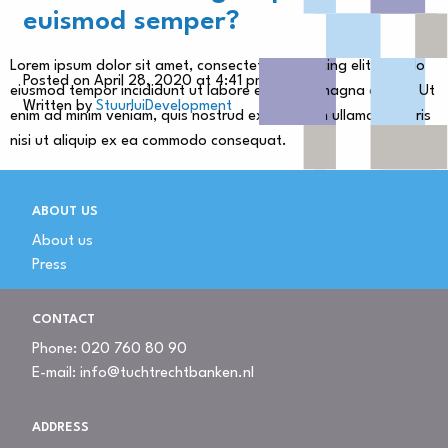
euismod semper?
Lorem ipsum dolor sit amet, consectetur adipiscing elit, sed do
Posted on April 28, 2020 at 4:41 pm.
eiusmod tempor incididunt ut labore et dolore magna aliqua. Ut
Written by
StuurluiDevelopment
enim ad minim veniam, quis nostrud exercitation ullamco laboris
nisi ut aliquip ex ea commodo consequat.
ABOUT US
About us
Press
CONTACT
Phone:
020 760 80 90
E-mail:
info@tuchtrechtbanken.nl
ADDRESS